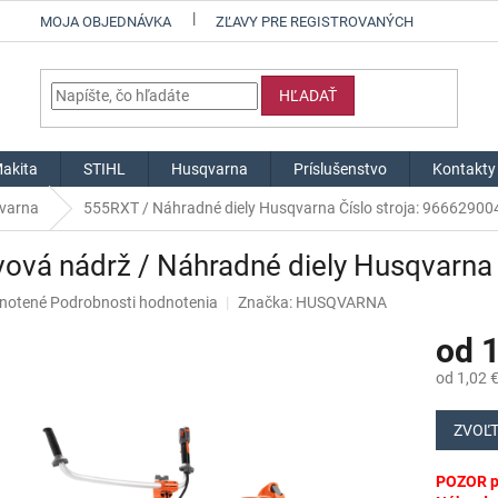
MOJA OBJEDNÁVKA
ZĽAVY PRE REGISTROVANÝCH
HĽADAŤ
akita
STIHL
Husqvarna
Príslušenstvo
Kontakty
qvarna
555RXT / Náhradné diely Husqvarna Číslo stroja: 96662900
vová nádrž / Náhradné diely Husqvarna
né
notené
Podrobnosti hodnotenia
Značka:
HUSQVARNA
nie
od
1
u
od
1,02 
Jednotk
cena:
ZVOĽT
iek.
POZOR pr