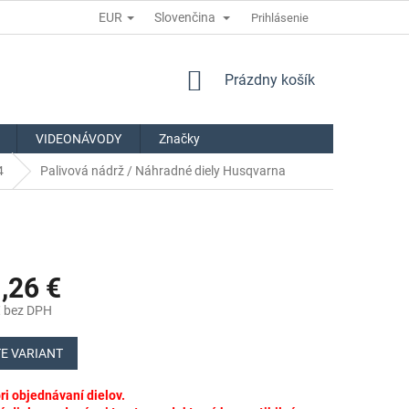
EUR
Slovenčina
Prihlásenie
NÁKUPNÝ
Prázdny košík
KOŠÍK
VIDEONÁVODY
Značky
4
Palivová nádrž / Náhradné diely Husqvarna
,26 €
€
bez DPH
ová
E VARIANT
i objednávaní dielov.