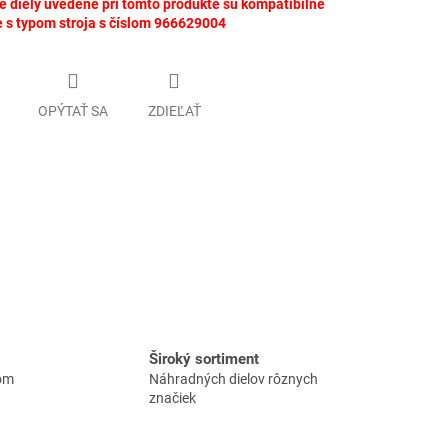
 diely uvedené pri tomto produkte sú kompatibilné
 s typom stroja s číslom 966629004
OPÝTAŤ SA
ZDIEĽAŤ
Široký sortiment
lom
Náhradných dielov rôznych
značiek