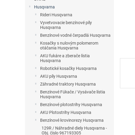
Husqvarna
Rideri Husqvarna
Vyvetvovacie benzínové píly
Husqvarna
Benzínové vodné čerpadlá Husqvarna
Kosačky s nulovým polomerom
otáčania Husqvarna
AKU fukáre a zberače lístia
Husqvarna
Robotické kosačky Husqvarna
AKU píly Husqvarna
Záhradné traktory Husqvarna
Benzínové Fúkače / Vysávače lístia
Husqvarna
Benzínové plotostrihy Husqvarna
AKU Plotostrihy Husqvarna
Benzínové krovinorezy Husqvarna
129R / Náhradné diely Husqvarna -
Obj. číslo 967193305