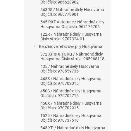
Obj.číslo: 966628902
543RS / Náhradné diely Husqvarna
Obj.číslo: 966779901
545 RXT Autotune / Náhradné diely
Husqvarna Obj.číslo: 967176706
122R / Náhradné diely Husqvarna
Číslo stroja: 9707324-01
Benzínové reťazové píly Husqvarna
372 XP® X-TORQ / Náhradné diely
Husqvarna Číslo stroja: 965968118
435 / Náhradné diely Husqvarna
Obj.číslo: 970559735
445S / Náhradné diely Husqvarna
Obj.číslo: 970702015
450S / Náhradné diely Husqvarna
Obj.číslo: 970702715
450X / Náhradné diely Husqvarna
Obj.číslo: 970702915
T525 / Náhradné diely Husqvarna
Obj.číslo: 970737510
543 XP / Náhradné diely Husqvarna