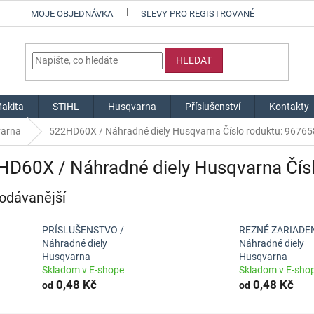
MOJE OBJEDNÁVKA
SLEVY PRO REGISTROVANÉ
HLEDAT
akita
STIHL
Husqvarna
Příslušenství
Kontakty
varna
522HD60X / Náhradné diely Husqvarna Číslo roduktu: 9676
HD60X / Náhradné diely Husqvarna Čís
odávanější
PRÍSLUŠENSTVO /
REZNÉ ZARIADEN
Náhradné diely
Náhradné diely
Husqvarna
Husqvarna
Skladom v E-shope
Skladom v E-sho
0,48 Kč
0,48 Kč
od
od