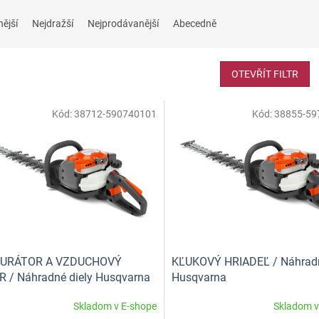
nější
Nejdražší
Nejprodávanější
Abecedně
OTEVŘÍT FILTR
Kód:
38712-590740101
Kód:
38855-59
URÁTOR A VZDUCHOVÝ
KĽUKOVÝ HRIADEĽ / Náhradn
R / Náhradné diely Husqvarna
Husqvarna
Skladom v E-shope
Skladom v