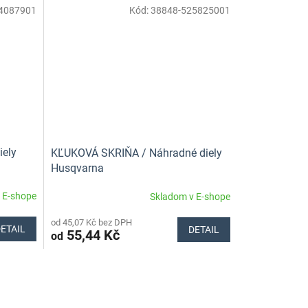
4087901
Kód:
38848-525825001
iely
KĽUKOVÁ SKRIŇA / Náhradné diely
Husqvarna
 E-shope
Skladom v E-shope
od 45,07 Kč bez DPH
ETAIL
DETAIL
55,44 Kč
od