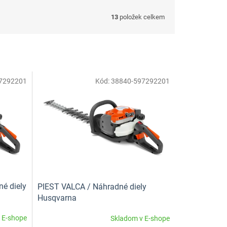
13
položek celkem
7292201
Kód:
38840-597292201
é diely
PIEST VALCA / Náhradné diely
Husqvarna
 E-shope
Skladom v E-shope