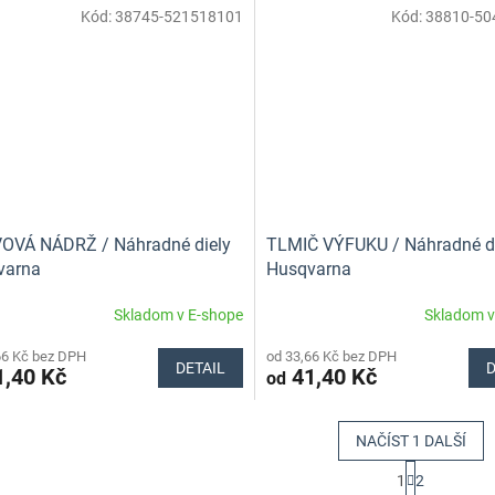
Kód:
38745-521518101
Kód:
38810-50
VOVÁ NÁDRŽ / Náhradné diely
TLMIČ VÝFUKU / Náhradné d
varna
Husqvarna
Skladom v E-shope
Skladom v
66 Kč bez DPH
od 33,66 Kč bez DPH
DETAIL
D
,40 Kč
41,40 Kč
od
NAČÍST 1 DALŠÍ
S
1
2
t
O