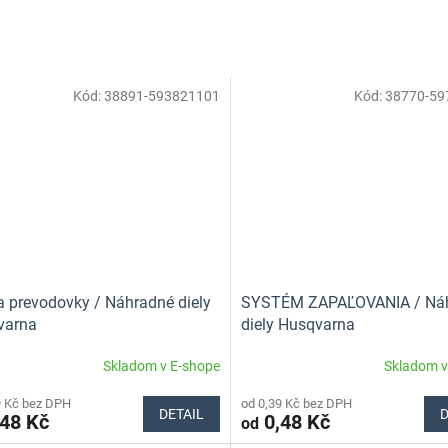
Kód:
38891-593821101
Kód:
38770-59
a prevodovky / Náhradné diely
SYSTÉM ZAPAĽOVANIA / Ná
varna
diely Husqvarna
Skladom v E-shope
Skladom v
9 Kč bez DPH
od 0,39 Kč bez DPH
DETAIL
D
48 Kč
0,48 Kč
od