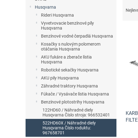
Ř
n
Husqvarna
a
e
Nejlev
Rideri Husqvarna
z
l
e
Vyvetvovacie benzínové píly
Husqvarna
n
í
Benzínové vodné čerpadlá Husqvarna
p
Kosačky s nulovým polomerom
V
otáčania Husqvarna
r
ý
o
AKU fukáre a zberače lístia
p
Husqvarna
d
i
u
Robotické sekačky Husqvarna
s
k
AKU pily Husqvarna
p
t
Záhradné traktory Husqvarna
r
ů
o
Fúkače / Vysávače lístia Husqvarna
d
Benzínové plotostrihy Husqvarna
u
122HD60 / Náhradné diely
KARB
k
Husqvarna Číslo stroja: 966532401
FILTE
t
522HD60X / Náhradné diely
ů
Husqvarna Číslo roduktu:
967658701