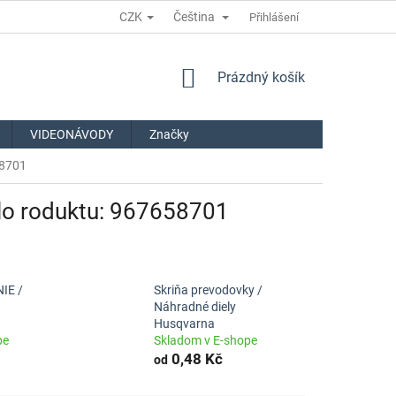
CZK
Čeština
Přihlášení
NÁKUPNÍ
Prázdný košík
KOŠÍK
VIDEONÁVODY
Značky
58701
lo roduktu: 967658701
IE /
Skriňa prevodovky /
Náhradné diely
Husqvarna
pe
Skladom v E-shope
0,48 Kč
od