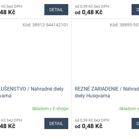
9 Kč bez DPH
od 0,39 Kč bez DPH
DETAIL
D
48 Kč
0,48 Kč
od
Kód:
38912-544142101
Kód:
38895-59
LUŠENSTVO / Náhradné diely
REZNÉ ZARIADENIE / Náhra
varna
diely Husqvarna
Skladom v E-shope
Skladom v
9 Kč bez DPH
od 0,39 Kč bez DPH
DETAIL
D
48 Kč
0,48 Kč
od