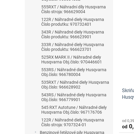
555RXT / Náhradní díly Husqvarna
Číslo stroja: 966629004
122R / Náhradné diely Husqvarna
Číslo produtku: 970732401
343R / Náhradné diely Husqvarna
Číslo produktu: 966623901
333R / Náhradné diely Husqvarna
Číslo produktu: 966623701
525RX MARK II / Náhradné diely
Husqvarna Obj.číslo: 970446601
553RS / Náhradné diely Husqvarna
Obj.číslo: 966780004
535RXT / Náhradné diely Husqvarna
Obj.číslo: 966628902
Skriň
543RS / Náhradné diely Husqvarna
Husq
Obj.číslo: 966779901
545 RXT Autotune / Náhradné diely
Husqvarna Obj.číslo: 967176706
122R / Náhradné diely Husqvarna
od 0,3
Číslo stroja: 9707324-01
0,
od
Benzinové řetězové pily Husqvarna