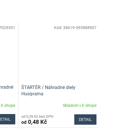
7029301
Kód:
38619-593888907
hradné
ŠTARTÉR / Náhradné diely
Husqvarna
 E-shope
Skladom v E-shope
od 0,39 Kč bez DPH
ETAIL
DETAIL
0,48 Kč
od