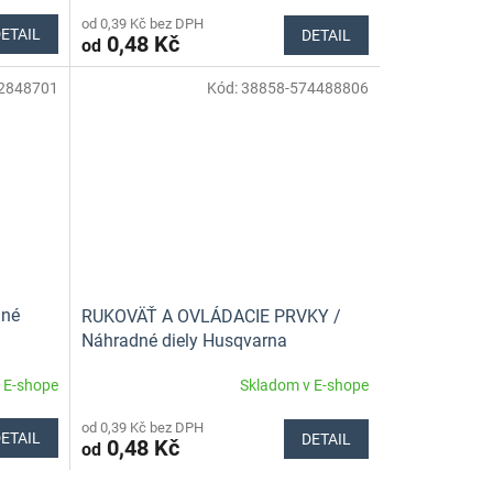
od 0,39 Kč bez DPH
ETAIL
DETAIL
0,48 Kč
od
2848701
Kód:
38858-574488806
dné
RUKOVÄŤ A OVLÁDACIE PRVKY /
Náhradné diely Husqvarna
 E-shope
Skladom v E-shope
od 0,39 Kč bez DPH
ETAIL
DETAIL
0,48 Kč
od