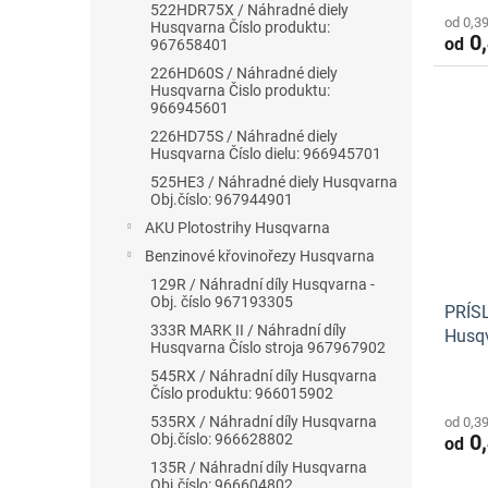
522HDR75X / Náhradné diely
od 0,3
Husqvarna Číslo produktu:
0,
od
967658401
226HD60S / Náhradné diely
Husqvarna Čislo produktu:
966945601
226HD75S / Náhradné diely
Husqvarna Číslo dielu: 966945701
525HE3 / Náhradné diely Husqvarna
Obj.číslo: 967944901
AKU Plotostrihy Husqvarna
Benzinové křovinořezy Husqvarna
129R / Náhradní díly Husqvarna -
Obj. číslo 967193305
PRÍS
333R MARK II / Náhradní díly
Husq
Husqvarna Číslo stroja 967967902
545RX / Náhradní díly Husqvarna
Číslo produktu: 966015902
535RX / Náhradní díly Husqvarna
od 0,3
0,
Obj.číslo: 966628802
od
135R / Náhradní díly Husqvarna
Obj.číslo: 966604802