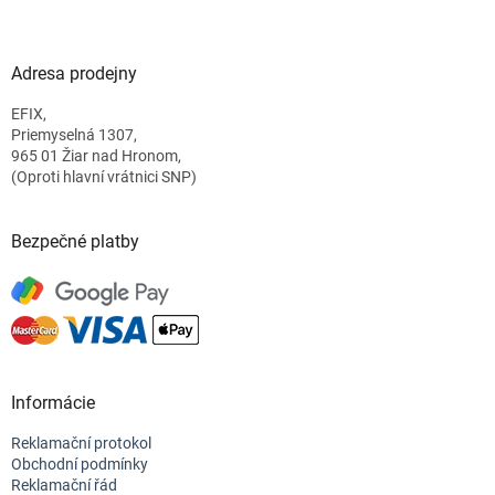
á
p
a
Adresa prodejny
t
EFIX,
í
Priemyselná 1307,
965 01 Žiar nad Hronom,
(Oproti hlavní vrátnici SNP)
Bezpečné platby
Informácie
Reklamační protokol
Obchodní podmínky
Reklamační řád