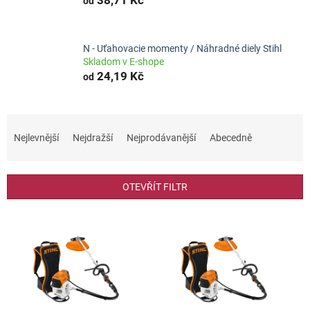
od
N - Uťahovacie momenty / Náhradné diely Stihl
Skladom v E-shope
24,19 Kč
od
Ř
a
Nejlevnější
Nejdražší
Nejprodávanější
Abecedně
z
e
n
OTEVŘÍT FILTR
í
p
V
r
ý
o
p
d
i
u
s
k
p
t