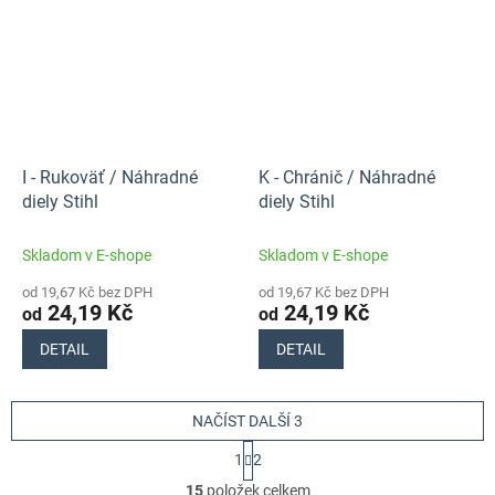
I - Rukoväť / Náhradné
K - Chránič / Náhradné
diely Stihl
diely Stihl
Skladom v E-shope
Skladom v E-shope
od 19,67 Kč bez DPH
od 19,67 Kč bez DPH
24,19 Kč
24,19 Kč
od
od
DETAIL
DETAIL
NAČÍST DALŠÍ 3
S
1
2
t
O
r
15
položek celkem