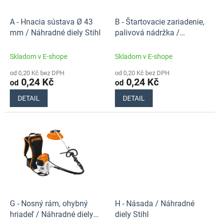
r
ů
o
d
A - Hnacia sústava Ø 43
B - Štartovacie zariadenie,
u
mm / Náhradné diely Stihl
palivová nádržka /
k
Náhradné diely Stihl
t
Skladom v E-shope
Skladom v E-shope
ů
od 0,20 Kč bez DPH
od 0,20 Kč bez DPH
0,24 Kč
0,24 Kč
od
od
DETAIL
DETAIL
G - Nosný rám, ohybný
H - Násada / Náhradné
hriadeľ / Náhradné diely
diely Stihl