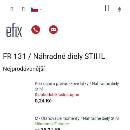
Přejít
NÁKUP
na
obsah
KOŠÍK
FR 131 / Náhradné diely STIHL
Nejprodávanější
Pomocné a prevádzkové látky / Náhradné diely
Stihl
Dlouhodobě nedostupné
0,24 Kč
M - Uťahovacie momenty / Náhradné diely Stihl
Skladom v E-shope
38,71 Kč