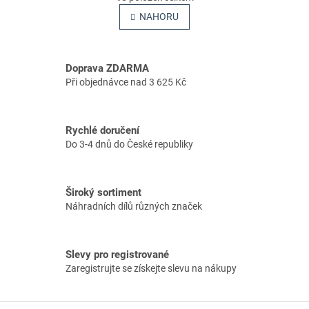
v
á
l
NAHORU
n
á
k
o
d
v
a
á
Doprava ZDARMA
c
n
í
Při objednávce nad 3 625 Kč
í
p
r
v
Rychlé doručení
k
Do 3-4 dnů do České republiky
y
v
ý
p
Široký sortiment
i
Náhradních dílů různých značek
s
u
Slevy pro registrované
Zaregistrujte se získejte slevu na nákupy
Z