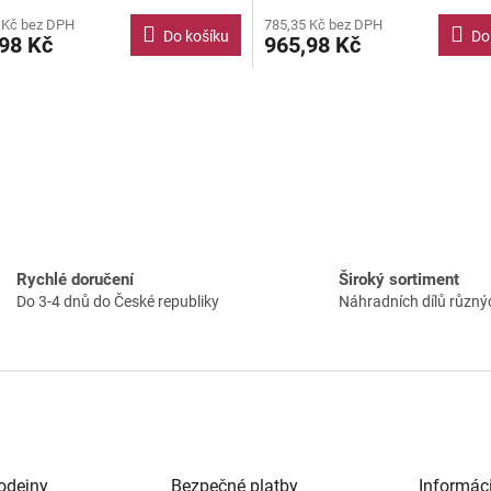
 Kč bez DPH
785,35 Kč bez DPH
Do košíku
Do
98 Kč
965,98 Kč
O
v
l
á
Rychlé doručení
Široký sortiment
d
Do 3-4 dnů do České republiky
Náhradních dílů různý
a
c
í
p
r
v
k
y
v
odejny
Bezpečné platby
Informác