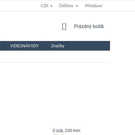
CZK
Čeština
Přihlášení
NÁKUPNÍ
Prázdný košík
KOŠÍK
VIDEONÁVODY
Značky
2-zub, 230 mm