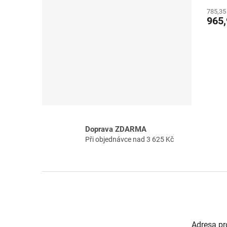
785,35
965,
Doprava ZDARMA
Při objednávce nad 3 625 Kč
Z
á
p
a
t
Adresa pr