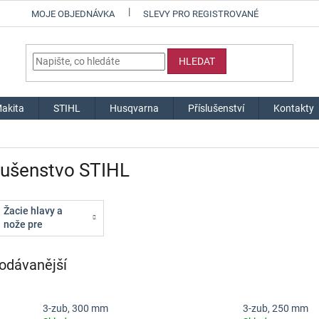
MOJE OBJEDNÁVKA
SLEVY PRO REGISTROVANÉ
HLEDAT
akita
STIHL
Husqvarna
Příslušenství
Kontakty
lušenstvo STIHL
Žacie hlavy a
nože pre
krovinorezy
odávanější
3-zub, 300 mm
3-zub, 250 mm