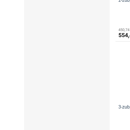
2-zu
k
t
ů
450,74
554,
3-zu