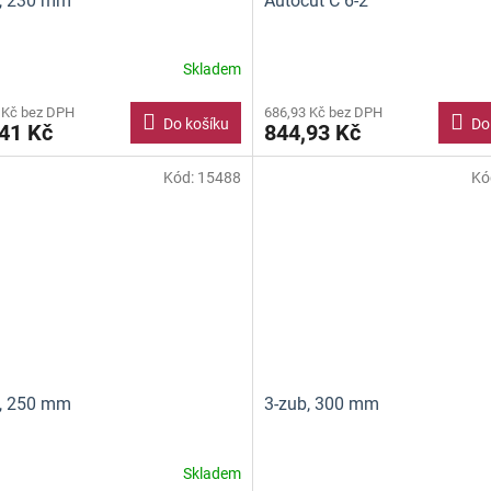
b, 230 mm
Autocut C 6-2
Skladem
 Kč bez DPH
686,93 Kč bez DPH
Do košíku
Do
41 Kč
844,93 Kč
Kód:
15488
Kó
b, 250 mm
3-zub, 300 mm
Skladem