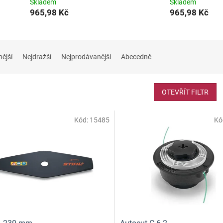
Skladem
Skladem
965,98 Kč
965,98 Kč
nější
Nejdražší
Nejprodávanější
Abecedně
OTEVŘÍT FILTR
Kód:
15485
Kó