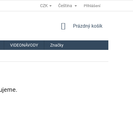
CZK
Čeština
Přihlášení
NÁKUPNÍ
Prázdný košík
KOŠÍK
VIDEONÁVODY
Značky
vujeme.