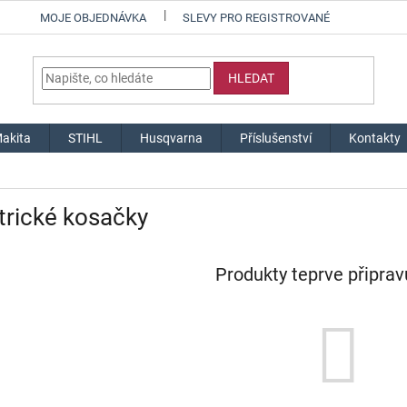
MOJE OBJEDNÁVKA
SLEVY PRO REGISTROVANÉ
HLEDAT
akita
STIHL
Husqvarna
Příslušenství
Kontakty
trické kosačky
Produkty teprve připra