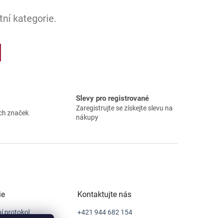
ní kategorie.
Slevy pro registrované
Zaregistrujte se získejte slevu na
ch značek
nákupy
ie
Kontaktujte nás
í protokol
+421 944 682 154