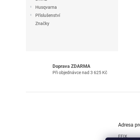
n
Husqvarna
e
Příslušenství
l
Značky
Doprava ZDARMA
Při objednávce nad 3 625 Kč
Z
á
p
a
t
Adresa pr
í
EFIX,