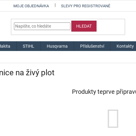
MOJE OBJEDNÁVKA
SLEVY PRO REGISTROVANÉ
HLEDAT
akita
STIHL
Husqvarna
Příslušenství
Kontakty
ice na živý plot
Produkty teprve připra