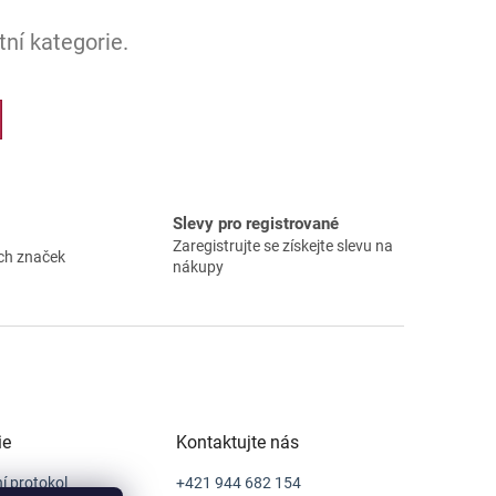
ní kategorie.
Slevy pro registrované
Zaregistrujte se získejte slevu na
ch značek
nákupy
ie
Kontaktujte nás
í protokol
+421 944 682 154