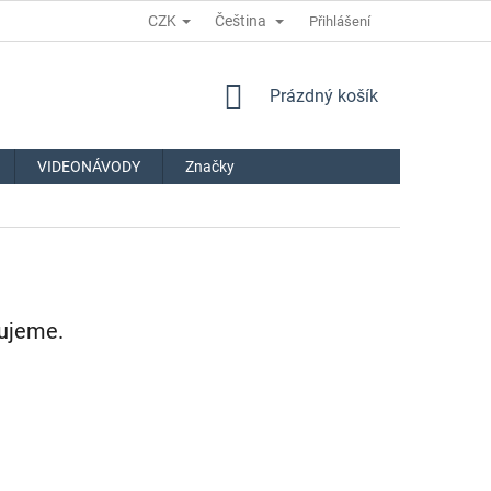
CZK
Čeština
Přihlášení
NÁKUPNÍ
Prázdný košík
KOŠÍK
VIDEONÁVODY
Značky
vujeme.