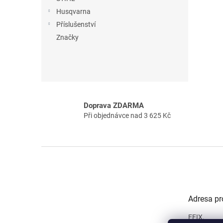
n
Husqvarna
e
Příslušenství
l
Značky
Doprava ZDARMA
Při objednávce nad 3 625 Kč
Z
á
p
a
t
Adresa pr
í
EFIX,