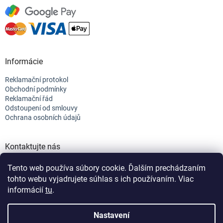
Informácie
Reklamační protokol
Obchodní podmínky
Reklamační řád
Odstoupení od smlouvy
Ochrana osobních údajů
Kontaktujte nás
+421 944 682 154
Tento web používa súbory cookie. Ďalším prechádzaním
info@efix.top
tohto webu vyjadrujete súhlas s ich používaním. Viac
informácií
tu
.
Vytvořil Shoptet
Nastavení