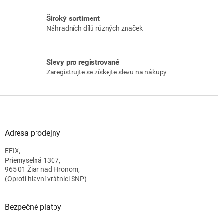
Široký sortiment
Náhradních dílů různých značek
Slevy pro registrované
Zaregistrujte se získejte slevu na nákupy
Z
á
p
a
Adresa prodejny
t
EFIX,
í
Priemyselná 1307,
965 01 Žiar nad Hronom,
(Oproti hlavní vrátnici SNP)
Bezpečné platby