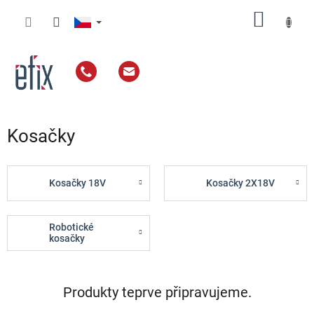
Přejít
NÁKUP
na
obsah
KOŠÍK
Kosačky
Kosačky 18V
Kosačky 2X18V
Robotické
kosačky
Produkty teprve připravujeme.