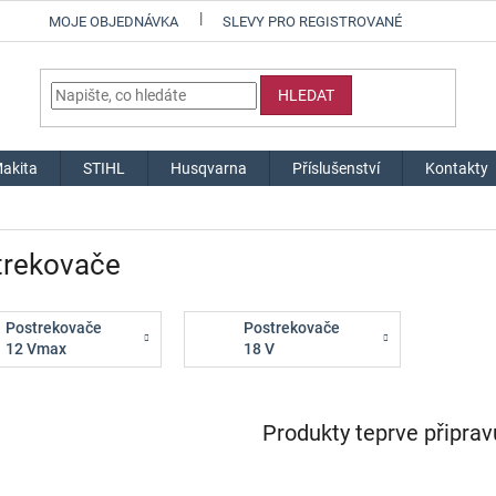
MOJE OBJEDNÁVKA
SLEVY PRO REGISTROVANÉ
HLEDAT
akita
STIHL
Husqvarna
Příslušenství
Kontakty
trekovače
Postrekovače
Postrekovače
12 Vmax
18 V
Produkty teprve připra