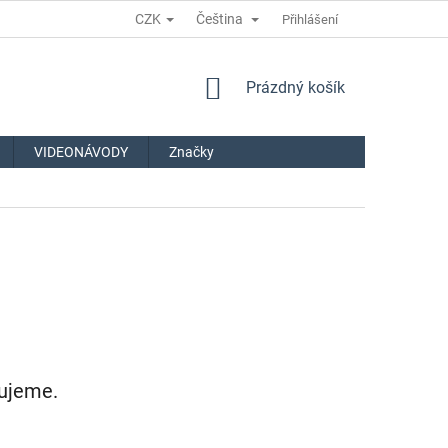
CZK
Čeština
Přihlášení
NÁKUPNÍ
Prázdný košík
KOŠÍK
VIDEONÁVODY
Značky
vujeme.