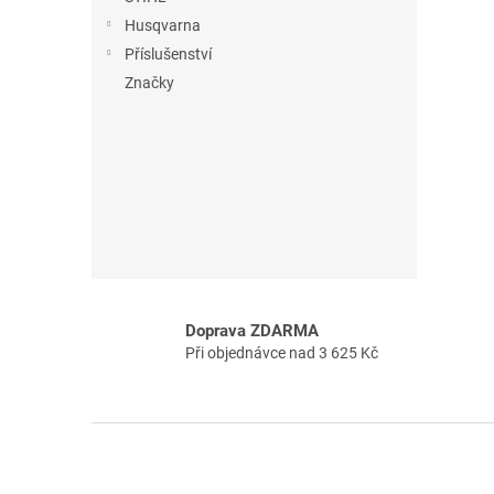
n
Husqvarna
e
Příslušenství
l
Značky
Doprava ZDARMA
Při objednávce nad 3 625 Kč
Z
á
p