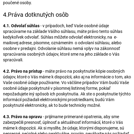
poučené osoby.
4.Práva dotknutých osôb
4.1. Odvolať súhlas
- v prípadoch, keď Vaše osobné údaje
spracúvame na základe Vášho súhlasu, máte právo tento súhlas
kedykoľvek odvolať. Súhlas môžete odvolať elektronicky, na e-
mailovej adrese, písomne, oznámením o odvolaní súhlasu, alebo
osobne v predajni. Odvolanie súhlasu nemá vplyv na zákonnosť
spracúvania osobných údajov, ktoré sme na jeho základe o Vás
spracúvali.
4.2. Právo na prístup
- máte právo na poskytnutie kópie osobných
údajov, ktoré o Vás máme k dispozícii, ako aj na informácie o tom, ako
Vaše osobné údaje používame. Vo väčšine prípadov Vám budú Vaše
osobné údaje poskytnuté v písomnej listinnej forme, pokiaľ
nepožadujete iný spôsob ich poskytnutia. Ak ste o poskytnutie týchto
informácií požiadali elektronickými prostriedkami, budú Vám
poskytnuté elektronicky, ak to bude technicky možné.
4.3. Právo na opravu
- prijímame primerané opatrenia, aby sme
zabezpečili presnosť, úplnosť a aktuálnosť informácií, ktoré o Vás
máme k dispozícii. Ak si myslíte, že údaje, ktorými disponujeme, sú
nepresné, neúplné alebo neaktuálne, prosím, neváhajte nás požiadať,