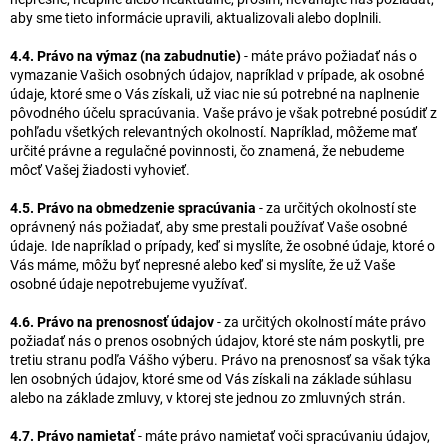
aby sme tieto informácie upravili, aktualizovali alebo doplnili.
4.4. Právo na výmaz (na zabudnutie)
- máte právo požiadať nás o
vymazanie Vašich osobných údajov, napríklad v prípade, ak osobné
údaje, ktoré sme o Vás získali, už viac nie sú potrebné na naplnenie
pôvodného účelu spracúvania. Vaše právo je však potrebné posúdiť z
pohľadu všetkých relevantných okolností. Napríklad, môžeme mať
určité právne a regulačné povinnosti, čo znamená, že nebudeme
môcť Vašej žiadosti vyhovieť.
4.5. Právo na obmedzenie spracúvania
- za určitých okolností ste
oprávnený nás požiadať, aby sme prestali používať Vaše osobné
údaje. Ide napríklad o prípady, keď si myslíte, že osobné údaje, ktoré o
Vás máme, môžu byť nepresné alebo keď si myslíte, že už Vaše
osobné údaje nepotrebujeme využívať.
4.6. Právo na prenosnosť údajov
- za určitých okolností máte právo
požiadať nás o prenos osobných údajov, ktoré ste nám poskytli, pre
tretiu stranu podľa Vášho výberu. Právo na prenosnosť sa však týka
len osobných údajov, ktoré sme od Vás získali na základe súhlasu
alebo na základe zmluvy, v ktorej ste jednou zo zmluvných strán.
4.7. Právo namietať
- máte právo namietať voči spracúvaniu údajov,