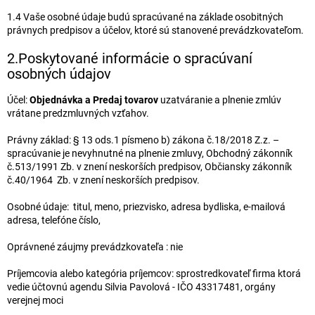
1.4 Vaše osobné údaje budú spracúvané na základe osobitných
právnych predpisov a účelov, ktoré sú stanovené prevádzkovateľom.
2.Poskytované informácie o spracúvaní
osobných údajov
Účel:
Objednávka a Predaj tovarov
uzatváranie a plnenie zmlúv
vrátane predzmluvných vzťahov.
Právny základ: § 13 ods.1 písmeno b) zákona č.18/2018 Z.z. –
spracúvanie je nevyhnutné na plnenie zmluvy, Obchodný zákonník
č.513/1991 Zb. v znení neskorších predpisov, Občiansky zákonník
č.40/1964 Zb. v znení neskorších predpisov.
Osobné údaje: titul, meno, priezvisko, adresa bydliska, e-mailová
adresa, telefóne číslo,
Oprávnené záujmy prevádzkovateľa : nie
Príjemcovia alebo kategória príjemcov: sprostredkovateľ firma ktorá
vedie účtovnú agendu Silvia Pavolová - IČO 43317481, orgány
verejnej moci