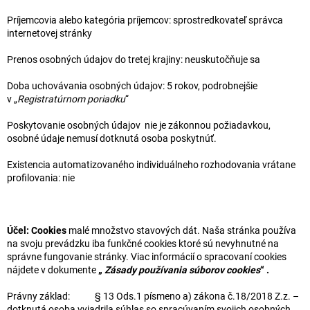
Príjemcovia alebo kategória príjemcov: sprostredkovateľ správca
internetovej stránky
Prenos osobných údajov do tretej krajiny: neuskutočňuje sa
Doba uchovávania osobných údajov: 5 rokov, podrobnejšie
v „
Registratúrnom poriadku
“
Poskytovanie osobných údajov nie je zákonnou požiadavkou,
osobné údaje nemusí dotknutá osoba poskytnúť.
Existencia automatizovaného individuálneho rozhodovania vrátane
profilovania: nie
Účel:
Cookies
malé množstvo stavových dát. Naša stránka používa
na svoju prevádzku iba funkčné cookies ktoré sú nevyhnutné na
správne fungovanie stránky. Viac informácií o spracovaní cookies
nájdete v dokumente
„
Zásady používania súborov cookies
“ .
Právny základ: § 13 Ods.1 písmeno a) zákona č.18/2018 Z.z. –
dotknutá osoba vyjadrila súhlas so spracúvaním svojich osobných