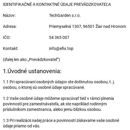
IDENTIFIKAČNÉ A KONTAKTNÉ ÚDAJE PREVÁDZKOVATEĽA
Názov:
TechGarden s.r.o.
Adresa:
Priemyselná 1307, 96501 Žiar nad Hronom
IČO:
54 365 007
Kontakt:
info@efix.top
(ďalej len ako „Prevádzkovateľ“)
1.Úvodné ustanovenia:
1.1 Pri spracúvaní osobných údajov ste dotknutou osobou, t. j.
osobou, o ktorej sú osobné údaje spracúvané.
1.2 Vaše osobné údaje môžeme spracúvať tiež v rámci plnenia
povinností pre zamestnávateľa, ak ste napríklad rodinným
príslušníkom zamestnanca, alebo jemu blízkou osobou.
1.3 Pri realizácii našej práce a povinností získavame vaše osobné
údaje priamo od vás.