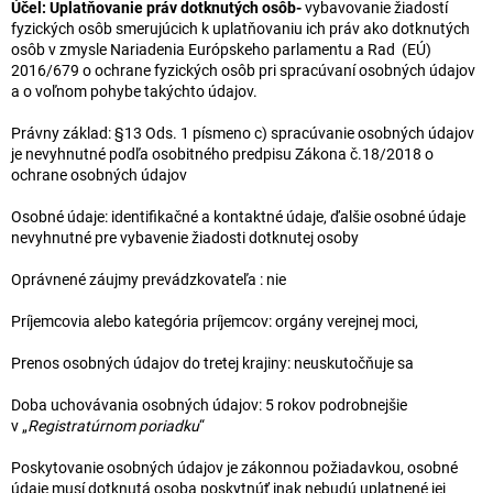
Účel:
Uplatňovanie práv dotknutých osôb-
vybavovanie žiadostí
fyzických osôb smerujúcich k uplatňovaniu ich práv ako dotknutých
osôb v zmysle Nariadenia Európskeho parlamentu a Rad (EÚ)
2016/679 o ochrane fyzických osôb pri spracúvaní osobných údajov
a o voľnom pohybe takýchto údajov.
Právny základ: §13 Ods. 1 písmeno c) spracúvanie osobných údajov
je nevyhnutné podľa osobitného predpisu Zákona č.18/2018 o
ochrane osobných údajov
Osobné údaje: identifikačné a kontaktné údaje, ďalšie osobné údaje
nevyhnutné pre vybavenie žiadosti dotknutej osoby
Oprávnené záujmy prevádzkovateľa : nie
Príjemcovia alebo kategória príjemcov: orgány verejnej moci,
Prenos osobných údajov do tretej krajiny: neuskutočňuje sa
Doba uchovávania osobných údajov: 5 rokov podrobnejšie
v „
Registratúrnom poriadku
“
Poskytovanie osobných údajov je zákonnou požiadavkou, osobné
údaje musí dotknutá osoba poskytnúť inak nebudú uplatnené jej