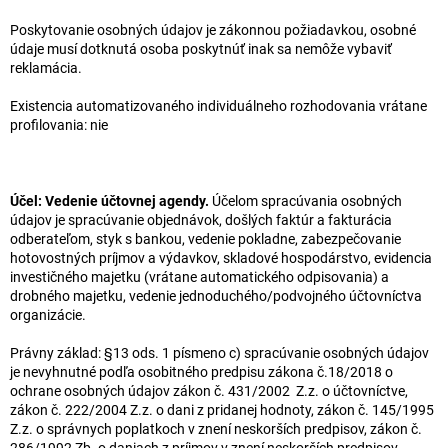
Poskytovanie osobných údajov je zákonnou požiadavkou, osobné
údaje musí dotknutá osoba poskytnúť inak sa nemôže vybaviť
reklamácia.
Existencia automatizovaného individuálneho rozhodovania vrátane
profilovania: nie
Účel: Vedenie účtovnej agendy.
Účelom spracúvania osobných
údajov je spracúvanie objednávok, došlých faktúr a fakturácia
odberateľom, styk s bankou, vedenie pokladne, zabezpečovanie
hotovostných príjmov a výdavkov, skladové hospodárstvo, evidencia
investičného majetku (vrátane automatického odpisovania) a
drobného majetku, vedenie jednoduchého/podvojného účtovníctva
organizácie.
Právny základ: §13 ods. 1 písmeno c) spracúvanie osobných údajov
je nevyhnutné podľa osobitného predpisu zákona č.18/2018 o
ochrane osobných údajov zákon č. 431/2002 Z.z. o účtovníctve,
zákon č. 222/2004 Z.z. o dani z pridanej hodnoty, zákon č. 145/1995
Z.z. o správnych poplatkoch v znení neskorších predpisov, zákon č.
286/1992 Zb. o daniach z príjmov v znení neskorších predpisov,