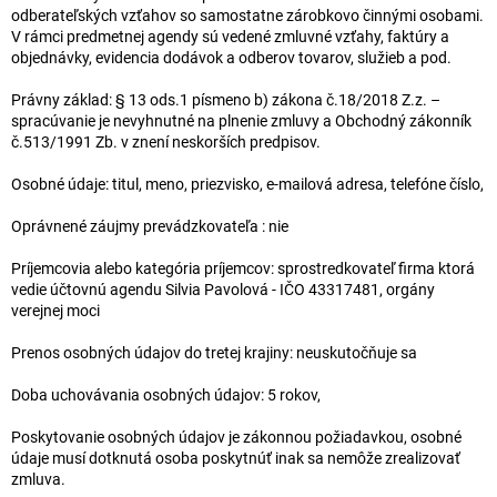
odberateľských vzťahov so samostatne zárobkovo činnými osobami.
V rámci predmetnej agendy sú vedené zmluvné vzťahy, faktúry a
objednávky, evidencia dodávok a odberov tovarov, služieb a pod.
Právny základ: § 13 ods.1 písmeno b) zákona č.18/2018 Z.z. –
spracúvanie je nevyhnutné na plnenie zmluvy a Obchodný zákonník
č.513/1991 Zb. v znení neskorších predpisov.
Osobné údaje: titul, meno, priezvisko, e-mailová adresa, telefóne číslo,
Oprávnené záujmy prevádzkovateľa : nie
Príjemcovia alebo kategória príjemcov: sprostredkovateľ firma ktorá
vedie účtovnú agendu Silvia Pavolová - IČO 43317481, orgány
verejnej moci
Prenos osobných údajov do tretej krajiny: neuskutočňuje sa
Doba uchovávania osobných údajov: 5 rokov,
Poskytovanie osobných údajov je zákonnou požiadavkou, osobné
údaje musí dotknutá osoba poskytnúť inak sa nemôže zrealizovať
zmluva.