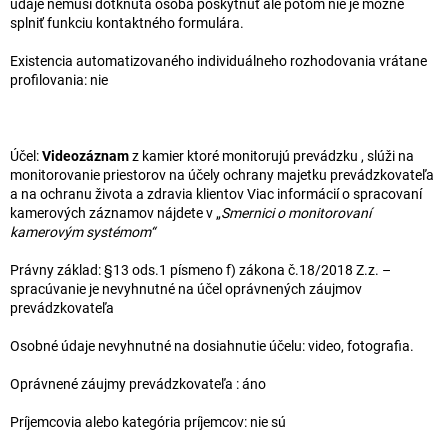
údaje nemusí dotknutá osoba poskytnúť ale potom nie je možné
splniť funkciu kontaktného formulára.
Existencia automatizovaného individuálneho rozhodovania vrátane
profilovania: nie
Účel:
Videozáznam
z kamier ktoré monitorujú prevádzku , slúži na
monitorovanie priestorov na účely ochrany majetku prevádzkovateľa
a na ochranu života a zdravia klientov Viac informácií o spracovaní
kamerových záznamov nájdete v „
Smernici o monitorovaní
kamerovým systémom“
Právny základ: §13 ods.1 písmeno f) zákona č.18/2018 Z.z. –
spracúvanie je nevyhnutné na účel oprávnených záujmov
prevádzkovateľa
Osobné údaje nevyhnutné na dosiahnutie účelu: video, fotografia.
Oprávnené záujmy prevádzkovateľa : áno
Príjemcovia alebo kategória príjemcov: nie sú