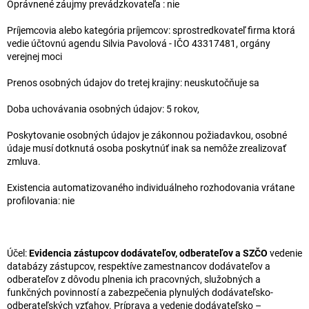
Oprávnené záujmy prevádzkovateľa : nie
Príjemcovia alebo kategória príjemcov: sprostredkovateľ firma ktorá
vedie účtovnú agendu Silvia Pavolová - IČO 43317481, orgány
verejnej moci
Prenos osobných údajov do tretej krajiny: neuskutočňuje sa
Doba uchovávania osobných údajov: 5 rokov,
Poskytovanie osobných údajov je zákonnou požiadavkou, osobné
údaje musí dotknutá osoba poskytnúť inak sa nemôže zrealizovať
zmluva.
Existencia automatizovaného individuálneho rozhodovania vrátane
profilovania: nie
Účel:
Evidencia zástupcov dodávateľov, odberateľov a SZČO
vedenie
databázy zástupcov, respektíve zamestnancov dodávateľov a
odberateľov z dôvodu plnenia ich pracovných, služobných a
funkčných povinností a zabezpečenia plynulých dodávateľsko-
odberateľských vzťahov. Príprava a vedenie dodávateľsko –