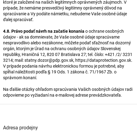
ktoré je založené na našich legitímnych oprávnených záujmoch. V
prípade, že nemáme presvedčivý legitímny oprávnený dôvod na
spracúvanie a Vy podáte námietku, nebudeme Vaše osobné údaje
ďalej spracúvať.
4.8. Právo podať návrh na začatie konania
o ochrane osobných
údajov - ak sa domnievate, že Vaše osobné údaje spracúvame
nespravodlivo alebo nezákonne, môžete podať sťažnosť na dozorný
orgán, ktorým je Úrad na ochranu osobných údajov Slovenskej
republiky, Hraničná 12, 820 07 Bratislava 27; tel. číslo: +421 /2/ 3231
3214; mail: statny.dozor@pdp.gov.sk, https://dataprotection.gov.sk.
V prípade podania návrhu elektronickou formou je potrebné, aby
spĺňal náležitosti podľa § 19 Ods. 1 zákona č. 71/1967 Zb. o
správnom konaní.
Na ďalšie otázky ohľadom spracúvania Vašich osobných údajov radi
odpovieme po vyžiadaní na e-mailovej adrese prevádzkovateľa.
Z
á
p
a
Adresa prodejny
t