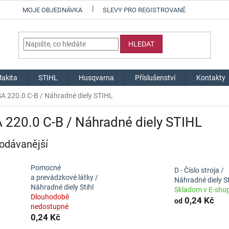
MOJE OBJEDNÁVKA
SLEVY PRO REGISTROVANÉ
HLEDAT
akita
STIHL
Husqvarna
Příslušenství
Kontakty
A 220.0 C-B / Náhradné diely STIHL
220.0 C-B / Náhradné diely STIHL
odávanější
Pomocné
D - Číslo stroja /
a prevádzkové látky /
Náhradné diely St
Náhradné diely Stihl
Skladom v E-sho
Dlouhodobě
0,24 Kč
od
nedostupné
0,24 Kč