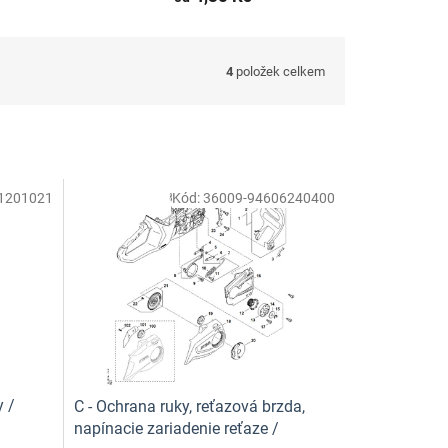
4
položek celkem
1201021
Kód:
36009-94606240400
 /
C - Ochrana ruky, reťazová brzda,
napínacie zariadenie reťaze /