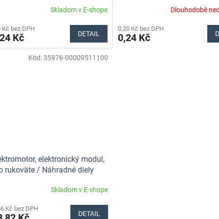
Skladom v E-shope
Dlouhodobě ne
0 Kč bez DPH
0,20 Kč bez DPH
DETAIL
D
24 Kč
0,24 Kč
Kód:
35976-00009511100
lektromotor, elektronický modul,
o rukoväte / Náhradné diely
Skladom v E-shope
56 Kč bez DPH
DETAIL
,82 Kč