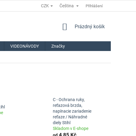
CZK
Čeština
Přihlášení
NÁKUPNÍ
Prázdný košík
KOŠÍK
VIDEONÁVODY
Značky
C - Ochrana ruky,
reťazová brzda,
ihl
napínacie zariadenie
pe
reťaze / Náhradné
diely Stihl
Skladom v E-shope
4,85 Kč
od