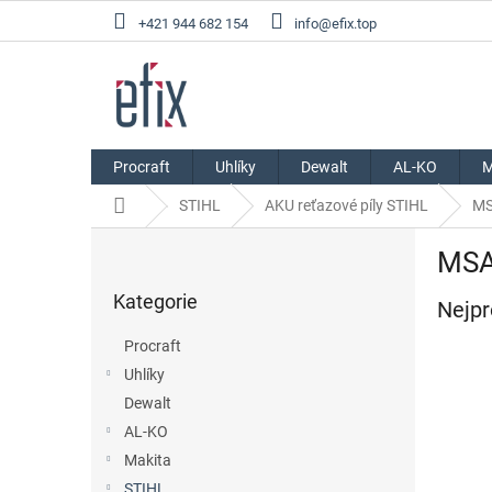
Přejít
+421 944 682 154
info@efix.top
na
obsah
Procraft
Uhlíky
Dewalt
AL-KO
M
Domů
STIHL
AKU reťazové píly STIHL
MS
P
MSA 
o
Přeskočit
s
Kategorie
kategorie
Nejpr
t
r
Procraft
a
Uhlíky
n
Dewalt
n
í
AL-KO
p
Makita
a
STIHL