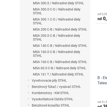
ů
MSA 300.0 / Náhradné diely STIHL
MSA 300.0 C-O / Náhradné diely
STIHL
od 0,2
0,
od
MSA 300.1 C-O / Náhradné diely
STIHL
MSA 200 C-B / Náhradné diely STIHL
MSA 200.0 C-B / Náhradné diely
STIHL
MSA 140 C-B / Náhradné diely STIHL
MSA 160.0 C-B / Náhradné diely
STIHL
MSA 160 C-B / Náhradné diely STIHL
MSA 60.0 C-B / Náhrané diely STIHL
MSA 161 T / Náhradné diely STIHL
B - E
Vyvetvovacie píly STIHL
Teles
Benzínový fúkač / vysávač STIHL
Stihl
Kombimotory - KM STIHL
Vysokotlakové čístiče STIHL
od 31,
38
Benzínové kosačky STIHL
od