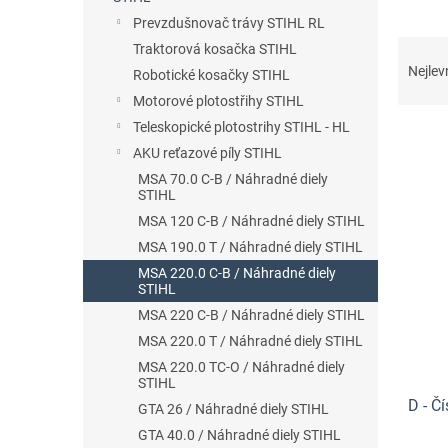
n
Prevzdušnovač trávy STIHL RL
e
Ř
Traktorová kosačka STIHL
l
a
Nejlev
Robotické kosačky STIHL
z
Motorové plotostřihy STIHL
e
Teleskopické plotostrihy STIHL - HL
n
AKU reťazové píly STIHL
í
p
MSA 70.0 C-B / Náhradné diely
V
STIHL
r
ý
o
MSA 120 C-B / Náhradné diely STIHL
p
d
MSA 190.0 T / Náhradné diely STIHL
i
u
MSA 220.0 C-B / Náhradné diely
s
k
STIHL
p
t
MSA 220 C-B / Náhradné diely STIHL
r
ů
o
MSA 220.0 T / Náhradné diely STIHL
d
MSA 220.0 TC-O / Náhradné diely
STIHL
u
D - Čí
k
GTA 26 / Náhradné diely STIHL
t
GTA 40.0 / Náhradné diely STIHL