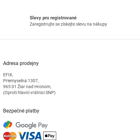
Slevy pro registrované
Zaregistrujte se získejte slevu na nákupy
Z
á
p
a
Adresa prodejny
t
EFIX,
í
Priemyselná 1307,
965 01 Žiar nad Hronom,
(Oproti hlavní vrátnici SNP)
Bezpečné platby