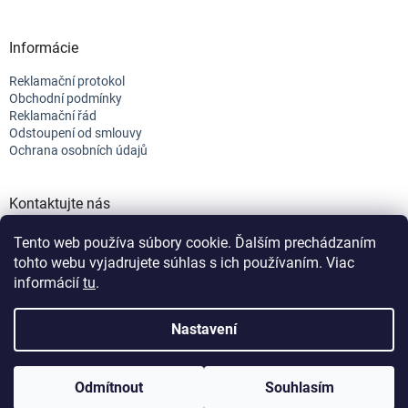
Informácie
Reklamační protokol
Obchodní podmínky
Reklamační řád
Odstoupení od smlouvy
Ochrana osobních údajů
Kontaktujte nás
+421 944 682 154
Tento web používa súbory cookie. Ďalším prechádzaním
info@efix.top
tohto webu vyjadrujete súhlas s ich používaním. Viac
informácií
tu
.
Vytvořil Shoptet
Nastavení
Vážení zákazníci, nabídku strojů a rozkresů neustále
Copyright 2026
efix
. Všechna práva vyhrazena.
Upravit nastavení
doplňujeme. Pokud jste nenašli svůj model nebo
Odmítnout
Souhlasím
cookies
Nastavenie | Úprava | Custom =
Netmedia s.r.o.
konkrétní díl, kontaktujte nás, rádi vám pomůžeme.