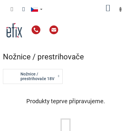
Přejít
NÁKUP
na
obsah
KOŠÍK
Nožnice / prestrihovače
Nožnice /
prestrihovače 18V
Produkty teprve připravujeme.