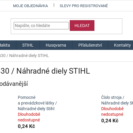
MOJE OBJEDNÁVKA
SLEVY PRO REGISTROVANÉ
HLEDAT
akita
STIHL
Husqvarna
Příslušenství
Kontakty
430 / Náhradné diely STIHL
30 / Náhradné diely STIHL
odávanější
Pomocné
Číslo stroja /
a prevádzkové látky /
Náhradné diely St
Náhradné diely Stihl
Dlouhodobě
Dlouhodobě
nedostupné
nedostupné
0,24 Kč
0,24 Kč