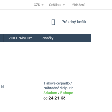
CZK
Čeština
Přihlášení
NÁKUPNÍ
Prázdný košík
KOŠÍK
VIDEONÁVODY
Značky
Tlakové čerpadlo /
ihl
Náhradné diely Stihl
Skladom v E-shope
24,21 Kč
od