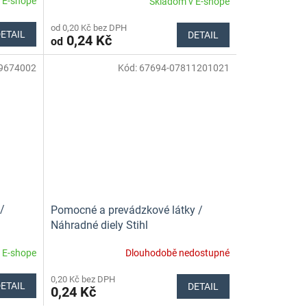
 E-shope
Skladom v E-shope
od 0,20 Kč bez DPH
ETAIL
DETAIL
0,24 Kč
od
9674002
Kód:
67694-07811201021
/
Pomocné a prevádzkové látky /
Náhradné diely Stihl
 E-shope
Dlouhodobě nedostupné
0,20 Kč bez DPH
ETAIL
DETAIL
0,24 Kč