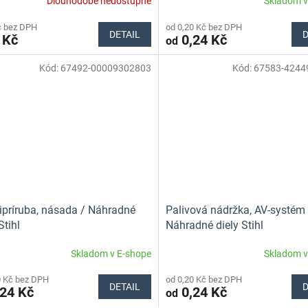
Dlouhodobě nedostupné
Skladom v
č bez DPH
od 0,20 Kč bez DPH
DETAIL
D
 Kč
0,24 Kč
od
Kód:
67492-00009302803
Kód:
67583-4244
príruba, násada / Náhradné
Palivová nádržka, AV-systém 
Stihl
Náhradné diely Stihl
Skladom v E-shope
Skladom v
0 Kč bez DPH
od 0,20 Kč bez DPH
DETAIL
D
24 Kč
0,24 Kč
od