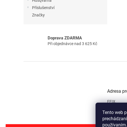
Husqvarna
Příslušenství
Značky
Doprava ZDARMA
Při objednávce nad 3 625 Kč
Z
á
p
a
t
Adresa pr
í
EFIX,
Priemyseln
Tento web p
965 01 Žia
(Oproti hla
prechádzaní
používaním.