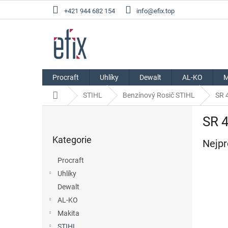
Přejít
+421 944 682 154
info@efix.top
na
obsah
Procraft
Uhlíky
Dewalt
AL-KO
M
Domů
STIHL
Benzínový Rosič STIHL
SR 
P
SR 4
o
Přeskočit
s
Kategorie
kategorie
Nejpr
t
r
Procraft
a
Uhlíky
n
Dewalt
n
í
AL-KO
p
Makita
a
STIHL