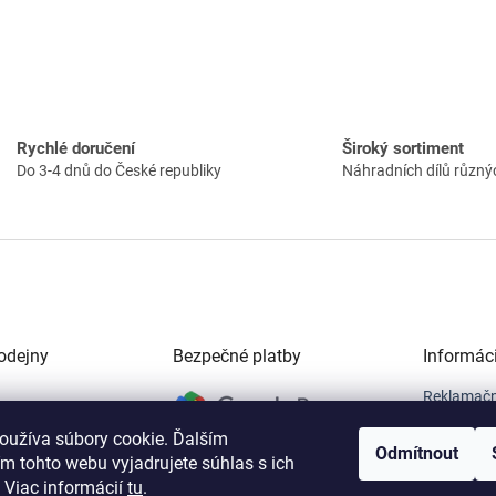
Rychlé doručení
Široký sortiment
Do 3-4 dnů do České republiky
Náhradních dílů různý
odejny
Bezpečné platby
Informác
Reklamačn
á 1307,
Obchodní 
oužíva súbory cookie. Ďalším
r nad Hronom,
Reklamačn
Odmítnout
vní vrátnici SNP)
Odstoupen
m tohto webu vyjadrujete súhlas s ich
Ochrana o
 Viac informácií
tu
.