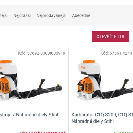
nější
Nejdražší
Nejprodávanější
Abecedně
OTEVŘÍT FILTR
Kód:
67692-0000I000919
Kód:
67561-4244
 stroja / Náhradné diely Stihl
Karburátor C1Q-S209, C1Q-S
Náhradné diely Stihl