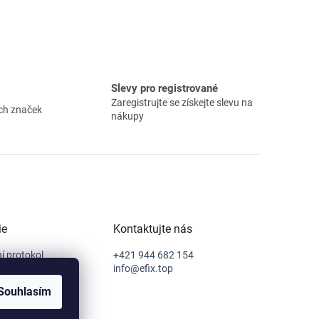
Slevy pro registrované
Zaregistrujte se získejte slevu na
ch značek
nákupy
ie
Kontaktujte nás
í protokol
+421 944 682 154
podmínky
info@efix.top
í řád
Souhlasím
í od smlouvy
sobních údajů