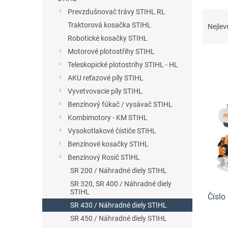
n
Prevzdušnovač trávy STIHL RL
Ř
e
a
Traktorová kosačka STIHL
l
Nejlev
z
Robotické kosačky STIHL
e
Motorové plotostřihy STIHL
n
Teleskopické plotostrihy STIHL - HL
í
AKU reťazové píly STIHL
p
V
r
Vyvetvovacie píly STIHL
ý
o
Benzínový fúkač / vysávač STIHL
p
d
Kombimotory - KM STIHL
i
u
s
Vysokotlakové čístiče STIHL
k
p
Benzínové kosačky STIHL
t
r
Benzínový Rosič STIHL
ů
o
SR 200 / Náhradné diely STIHL
d
SR 320, SR 400 / Náhradné diely
u
STIHL
Číslo
k
SR 430 / Náhradné diely STIHL
t
SR 450 / Náhradné diely STIHL
ů