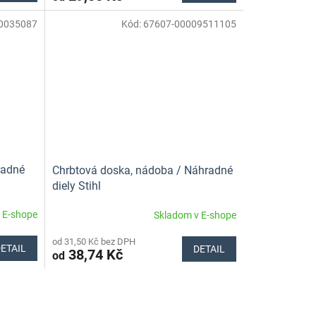
0035087
Kód:
67607-00009511105
hradné
Chrbtová doska, nádoba / Náhradné
diely Stihl
 E-shope
Skladom v E-shope
od 31,50 Kč bez DPH
ETAIL
DETAIL
38,74 Kč
od