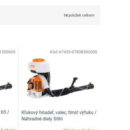
14
položek celkem
1200603
Kód:
67435-07838302000
165 /
Kľukový hriadeľ, valec, tlmič výfuku /
Náhradné diely Stihl