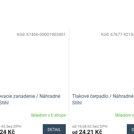
Kód:
67466-00001903401
Kód:
67677-9210
ovacie zariadenie / Náhradné
Tlakové čerpadlo / Náhradné 
Stihl
Stihl
Skladom v E-shope
Skladom v
0 Kč bez DPH
od 19,68 Kč bez DPH
DETAIL
D
24 Kč
24,21 Kč
od