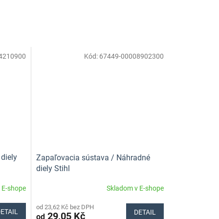
4210900
Kód:
67449-00008902300
diely
Zapaľovacia sústava / Náhradné
diely Stihl
 E-shope
Skladom v E-shope
od 23,62 Kč bez DPH
ETAIL
DETAIL
29,05 Kč
od