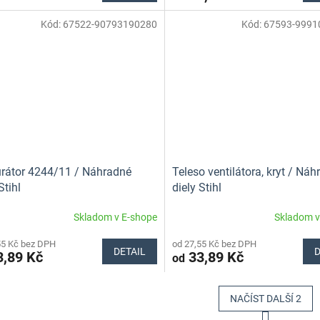
Kód:
67522-90793190280
Kód:
67593-9991
rátor 4244/11 / Náhradné
Teleso ventilátora, kryt / Ná
Stihl
diely Stihl
Skladom v E-shope
Skladom v
55 Kč bez DPH
od 27,55 Kč bez DPH
DETAIL
D
,89 Kč
33,89 Kč
od
NAČÍST DALŠÍ 2
S