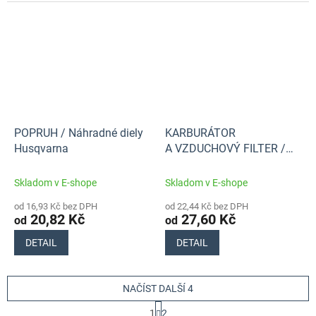
POPRUH / Náhradné diely
KARBURÁTOR
Husqvarna
A VZDUCHOVÝ FILTER /
Náhradné diely Husqvarna
Skladom v E-shope
Skladom v E-shope
od 16,93 Kč bez DPH
od 22,44 Kč bez DPH
20,82 Kč
27,60 Kč
od
od
DETAIL
DETAIL
NAČÍST DALŠÍ 4
S
1
2