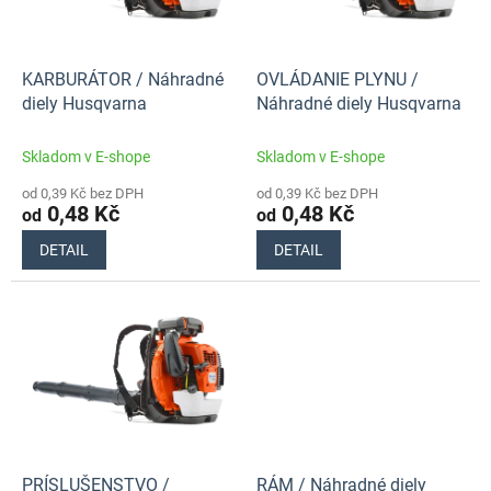
p
t
r
ů
o
d
KARBURÁTOR / Náhradné
OVLÁDANIE PLYNU /
u
diely Husqvarna
Náhradné diely Husqvarna
k
t
Skladom v E-shope
Skladom v E-shope
ů
od 0,39 Kč bez DPH
od 0,39 Kč bez DPH
0,48 Kč
0,48 Kč
od
od
DETAIL
DETAIL
PRÍSLUŠENSTVO /
RÁM / Náhradné diely