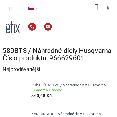
Přejít
NÁKUP
na
obsah
KOŠÍK
580BTS / Náhradné diely Husqvarna
Číslo produktu: 966629601
Nejprodávanější
PRÍSLUŠENSTVO / Náhradné diely Husqvarna
Skladom v E-shope
0,48 Kč
od
KARBURÁTOR / Náhradné diely Husqvarna