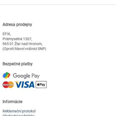
Z
á
p
a
Adresa prodejny
t
EFIX,
í
Priemyselná 1307,
965 01 Žiar nad Hronom,
(Oproti hlavní vrátnici SNP)
Bezpečné platby
Informácie
Reklamační protokol
Obchodní podmínky