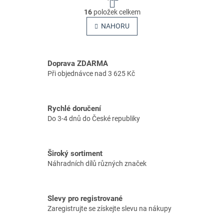
t
O
r
16
položek celkem
v
á
l
NAHORU
n
á
k
o
d
v
a
á
Doprava ZDARMA
c
n
í
Při objednávce nad 3 625 Kč
í
p
r
v
Rychlé doručení
k
Do 3-4 dnů do České republiky
y
v
ý
p
Široký sortiment
i
Náhradních dílů různých značek
s
u
Slevy pro registrované
Zaregistrujte se získejte slevu na nákupy