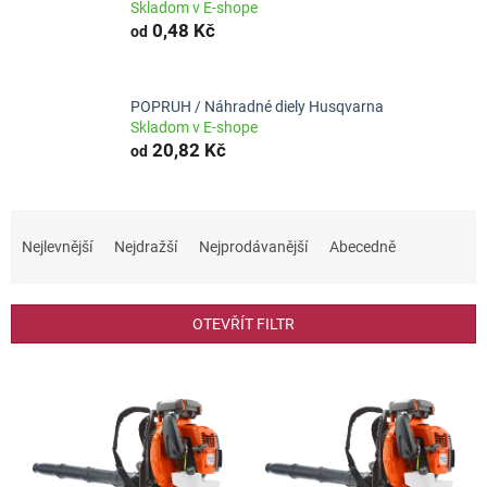
Skladom v E-shope
0,48 Kč
od
POPRUH / Náhradné diely Husqvarna
Skladom v E-shope
20,82 Kč
od
Ř
a
Nejlevnější
Nejdražší
Nejprodávanější
Abecedně
z
e
n
OTEVŘÍT FILTR
í
p
V
r
ý
o
p
d
i
u
s
k