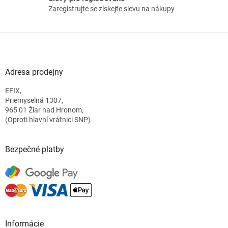
Zaregistrujte se získejte slevu na nákupy
Z
á
p
a
Adresa prodejny
t
EFIX,
í
Priemyselná 1307,
965 01 Žiar nad Hronom,
(Oproti hlavní vrátnici SNP)
Bezpečné platby
Informácie