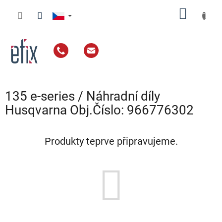
Přejít
NÁKUP
na
obsah
KOŠÍK
135 e-series / Náhradní díly
Husqvarna Obj.Číslo: 966776302
Produkty teprve připravujeme.