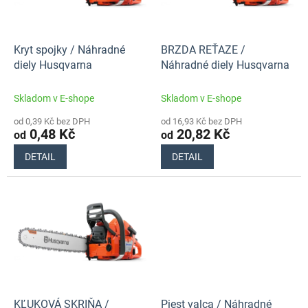
p
t
r
ů
o
d
Kryt spojky / Náhradné
BRZDA REŤAZE /
u
diely Husqvarna
Náhradné diely Husqvarna
k
t
Skladom v E-shope
Skladom v E-shope
ů
od 0,39 Kč bez DPH
od 16,93 Kč bez DPH
0,48 Kč
20,82 Kč
od
od
DETAIL
DETAIL
KĽUKOVÁ SKRIŇA /
Piest valca / Náhradné