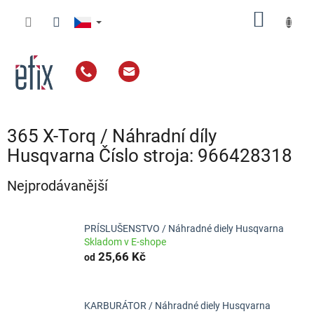
Přejít
NÁKUP
na
obsah
KOŠÍK
365 X-Torq / Náhradní díly
Husqvarna Číslo stroja: 966428318
Nejprodávanější
PRÍSLUŠENSTVO / Náhradné diely Husqvarna
Skladom v E-shope
25,66 Kč
od
KARBURÁTOR / Náhradné diely Husqvarna