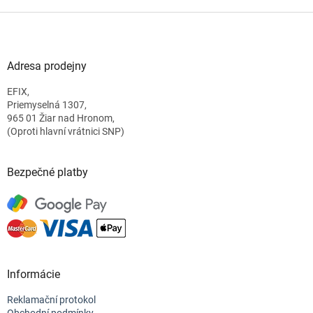
Z
á
p
a
Adresa prodejny
t
EFIX,
í
Priemyselná 1307,
965 01 Žiar nad Hronom,
(Oproti hlavní vrátnici SNP)
Bezpečné platby
Informácie
Reklamační protokol
Obchodní podmínky