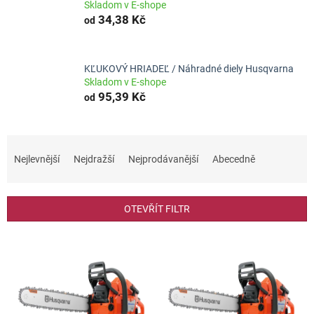
Skladom v E-shope
34,38 Kč
od
KĽUKOVÝ HRIADEĽ / Náhradné diely Husqvarna
Skladom v E-shope
95,39 Kč
od
Ř
a
Nejlevnější
Nejdražší
Nejprodávanější
Abecedně
z
e
n
OTEVŘÍT FILTR
í
p
V
r
ý
o
p
d
i
u
s
k