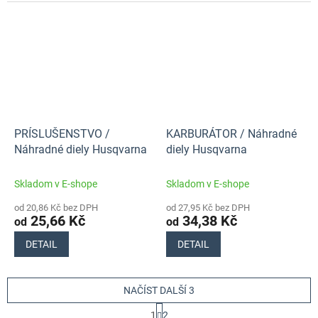
PRÍSLUŠENSTVO /
KARBURÁTOR / Náhradné
Náhradné diely Husqvarna
diely Husqvarna
Skladom v E-shope
Skladom v E-shope
od 20,86 Kč bez DPH
od 27,95 Kč bez DPH
25,66 Kč
34,38 Kč
od
od
DETAIL
DETAIL
NAČÍST DALŠÍ 3
S
1
2