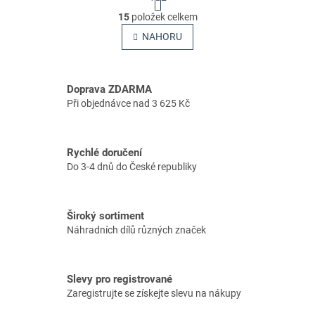
t
O
r
15
položek celkem
v
á
l
NAHORU
n
á
k
o
d
v
a
á
Doprava ZDARMA
c
n
í
Při objednávce nad 3 625 Kč
í
p
r
v
Rychlé doručení
k
Do 3-4 dnů do České republiky
y
v
ý
p
Široký sortiment
i
Náhradních dílů různých značek
s
u
Slevy pro registrované
Zaregistrujte se získejte slevu na nákupy