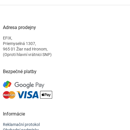
Z
á
p
a
Adresa prodejny
t
EFIX,
í
Priemyselná 1307,
965 01 Žiar nad Hronom,
(Oproti hlavní vrátnici SNP)
Bezpečné platby
Informácie
Reklamační protokol
Obchodní podmínky