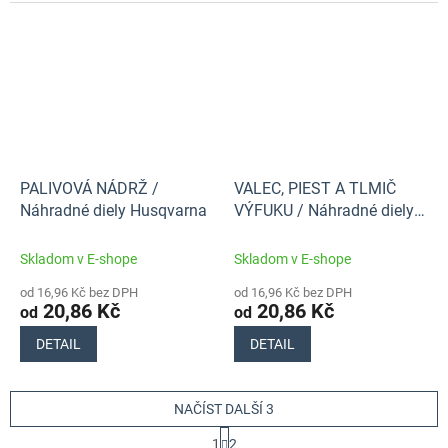
PALIVOVÁ NÁDRŽ /
VALEC, PIEST A TLMIČ
Náhradné diely Husqvarna
VÝFUKU / Náhradné diely
Husqvarna
Skladom v E-shope
Skladom v E-shope
od 16,96 Kč bez DPH
od 16,96 Kč bez DPH
20,86 Kč
20,86 Kč
od
od
DETAIL
DETAIL
NAČÍST DALŠÍ 3
S
1
2