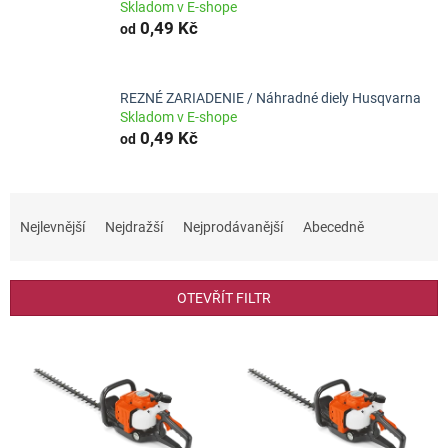
Skladom v E-shope
0,49 Kč
od
REZNÉ ZARIADENIE / Náhradné diely Husqvarna
Skladom v E-shope
0,49 Kč
od
Ř
a
Nejlevnější
Nejdražší
Nejprodávanější
Abecedně
z
e
n
OTEVŘÍT FILTR
í
p
V
r
ý
o
p
d
i
u
s
k