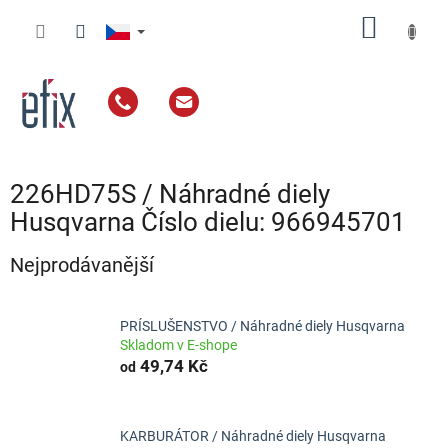
Přejít
NÁKUP
na
obsah
KOŠÍK
226HD75S / Náhradné diely
Husqvarna Číslo dielu: 966945701
Nejprodávanější
PRÍSLUŠENSTVO / Náhradné diely Husqvarna
Skladom v E-shope
49,74 Kč
od
KARBURÁTOR / Náhradné diely Husqvarna