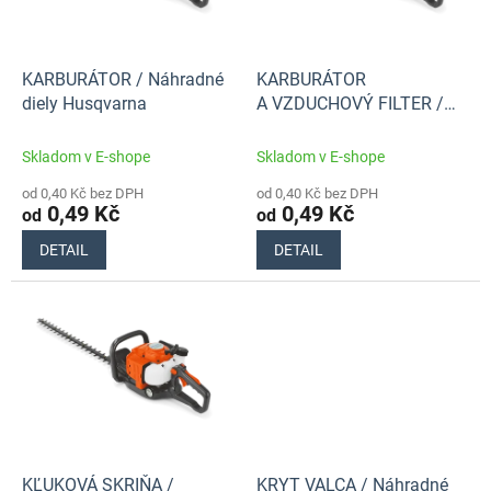
p
t
r
ů
o
d
KARBURÁTOR / Náhradné
KARBURÁTOR
u
diely Husqvarna
A VZDUCHOVÝ FILTER /
k
Náhradné diely Husqvarna
t
Skladom v E-shope
Skladom v E-shope
ů
od 0,40 Kč bez DPH
od 0,40 Kč bez DPH
0,49 Kč
0,49 Kč
od
od
DETAIL
DETAIL
KĽUKOVÁ SKRIŇA /
KRYT VALCA / Náhradné