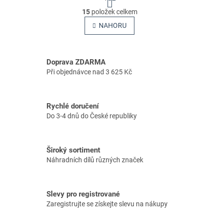
t
O
r
15
položek celkem
v
á
l
NAHORU
n
á
k
o
d
v
a
á
Doprava ZDARMA
c
n
í
Při objednávce nad 3 625 Kč
í
p
r
v
Rychlé doručení
k
Do 3-4 dnů do České republiky
y
v
ý
p
Široký sortiment
i
Náhradních dílů různých značek
s
u
Slevy pro registrované
Zaregistrujte se získejte slevu na nákupy