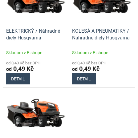
u
s
k
p
t
r
ů
o
d
ELEKTRICKÝ / Náhradné
KOLESÁ A PNEUMATIKY /
u
diely Husqvarna
Náhradné diely Husqvarna
k
t
Skladom v E-shope
Skladom v E-shope
ů
od 0,40 Kč bez DPH
od 0,40 Kč bez DPH
0,49 Kč
0,49 Kč
od
od
DETAIL
DETAIL