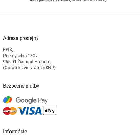
Z
á
p
a
Adresa prodejny
t
EFIX,
í
Priemyselná 1307,
965 01 Žiar nad Hronom,
(Oproti hlavní vrátnici SNP)
Bezpečné platby
Informácie