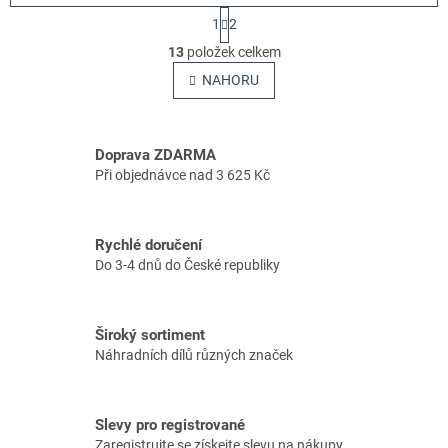
S
1
2
t
O
r
13
položek celkem
v
á
l
NAHORU
n
á
k
o
d
v
a
á
Doprava ZDARMA
c
n
í
Při objednávce nad 3 625 Kč
í
p
r
v
Rychlé doručení
k
Do 3-4 dnů do České republiky
y
v
ý
p
Široký sortiment
i
Náhradních dílů různých značek
s
u
Slevy pro registrované
Zaregistrujte se získejte slevu na nákupy