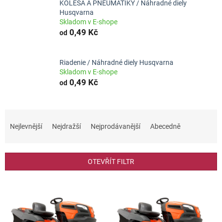
KOLESÁ A PNEUMATIKY / Náhradné diely
Husqvarna
Skladom v E-shope
0,49 Kč
od
Riadenie / Náhradné diely Husqvarna
Skladom v E-shope
0,49 Kč
od
Ř
a
Nejlevnější
Nejdražší
Nejprodávanější
Abecedně
z
e
n
OTEVŘÍT FILTR
í
p
V
r
ý
o
p
d
i