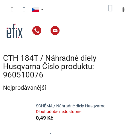
Přejít
NÁKUP
na
obsah
KOŠÍK
CTH 184T / Náhradné diely
Husqvarna Číslo produktu:
960510076
Nejprodávanější
SCHÉMA / Náhradné diely Husqvarna
Dlouhodobě nedostupné
0,49 Kč