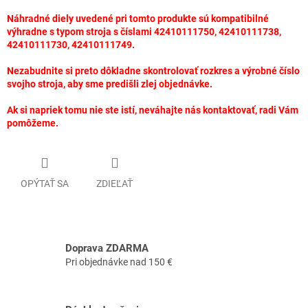
Náhradné diely uvedené pri tomto produkte sú kompatibilné
výhradne s typom stroja s číslami 42410111750, 42410111738,
42410111730, 42410111749.
Nezabudnite si preto dôkladne skontrolovať rozkres a výrobné číslo
svojho stroja, aby sme predišli zlej objednávke.
Ak si napriek tomu nie ste istí, neváhajte nás kontaktovať, radi Vám
pomôžeme.
OPÝTAŤ SA
ZDIEĽAŤ
Doprava ZDARMA
Pri objednávke nad 150 €