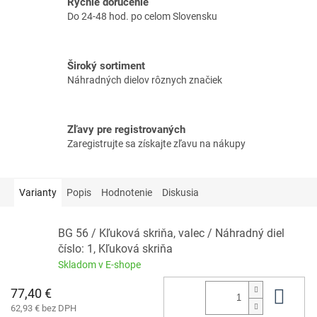
Rýchle doručenie
Do 24-48 hod. po celom Slovensku
Široký sortiment
Náhradných dielov rôznych značiek
Zľavy pre registrovaných
Zaregistrujte sa získajte zľavu na nákupy
Varianty
Popis
Hodnotenie
Diskusia
BG 56 / Kľuková skriňa, valec / Náhradný diel
číslo: 1, Kľuková skriňa
Skladom v E-shope
77,40 €
Do 
62,93 € bez DPH