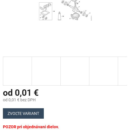
od
0,01 €
od
0,01 €
bez DPH
Jednotková
cena:
ZVOĽTE VARIANT
POZOR pri objednávaní dielov.