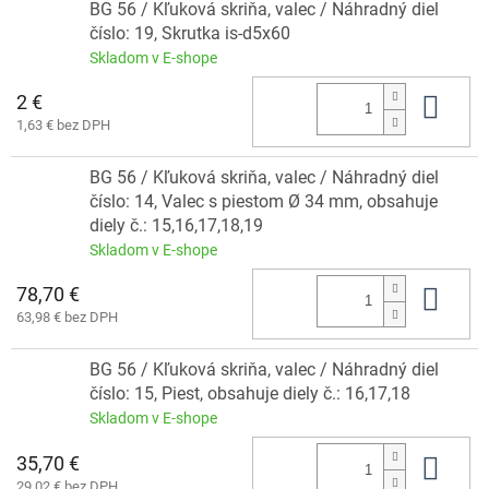
BG 56 / Kľuková skriňa, valec / Náhradný diel
číslo: 19, Skrutka is-d5x60
Skladom v E-shope
2 €
Do 
1,63 € bez DPH
BG 56 / Kľuková skriňa, valec / Náhradný diel
číslo: 14, Valec s piestom Ø 34 mm, obsahuje
diely č.: 15,16,17,18,19
Skladom v E-shope
78,70 €
Do 
63,98 € bez DPH
BG 56 / Kľuková skriňa, valec / Náhradný diel
číslo: 15, Piest, obsahuje diely č.: 16,17,18
Skladom v E-shope
35,70 €
Do 
29,02 € bez DPH