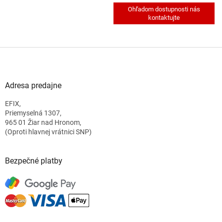
Z
á
p
ä
Adresa predajne
t
EFIX,
i
Priemyselná 1307,
e
965 01 Žiar nad Hronom,
(Oproti hlavnej vrátnici SNP)
Bezpečné platby