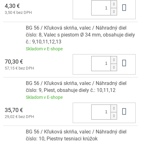
4,30 €
Do 
3,50 € bez DPH
BG 56 / Kľuková skriňa, valec / Náhradný diel
číslo: 8, Valec s piestom Ø 34 mm, obsahuje diely
č.: 9,10,11,12,13
Skladom v E-shope
70,30 €
Do 
57,15 € bez DPH
BG 56 / Kľuková skriňa, valec / Náhradný diel
číslo: 9, Piest, obsahuje diely č.: 10,11,12
Skladom v E-shope
35,70 €
Do 
29,02 € bez DPH
BG 56 / Kľuková skriňa, valec / Náhradný diel
číslo: 10, Piestny tesniaci krúžok