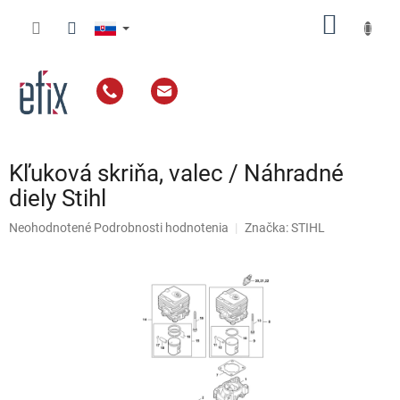
Prejsť
NÁKU
na
obsah
KOŠÍK
Kľuková skriňa, valec / Náhradné
diely Stihl
Priemerné
Neohodnotené
Podrobnosti hodnotenia
Značka:
STIHL
hodnotenie
produktu
je
0,0
z
5
hviezdičiek.