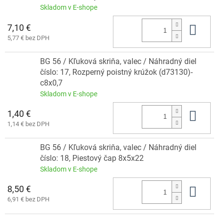
Skladom v E-shope
7,10 €
Do 
5,77 € bez DPH
BG 56 / Kľuková skriňa, valec / Náhradný diel
číslo: 17, Rozperný poistný krúžok (d73130)-
c8x0,7
Skladom v E-shope
1,40 €
Do 
1,14 € bez DPH
BG 56 / Kľuková skriňa, valec / Náhradný diel
číslo: 18, Piestový čap 8x5x22
Skladom v E-shope
8,50 €
Do 
6,91 € bez DPH