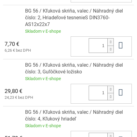
BG 56 / Kľuková skriňa, valec / Náhradný diel
číslo: 2, Hriadeľové tesnenieS DIN3760-
AS12x22x7
Skladom v E-shope
7,70 €
Do 
6,26 € bez DPH
BG 56 / Kľuková skriňa, valec / Náhradný diel
číslo: 3, Guľôčkové ložisko
Skladom v E-shope
29,80 €
Do 
24,23 € bez DPH
BG 56 / Kľuková skriňa, valec / Náhradný diel
číslo: 4, Kľukový hriadeľ
Skladom v E-shope