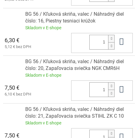
BG 56 / Kľuková skriňa, valec / Náhradný diel
číslo: 16, Piestny tesniaci krúžok
Skladom v E-shope
6,30 €
Do 
5,12 € bez DPH
BG 56 / Kľuková skriňa, valec / Náhradný diel
číslo: 20, Zapaľovacia sviečka NGK CMR6H
Skladom v E-shope
7,50 €
Do 
6,10 € bez DPH
BG 56 / Kľuková skriňa, valec / Náhradný diel
číslo: 21, Zapaľovacia sviečka STIHL ZK C 10
Skladom v E-shope
7,50 €
Do 