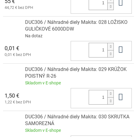
55 €
Do 
44,72 € bez DPH
DUC306 / Náhradné diely Makita: 028 LOŽISKO
GULIČKOVÉ 6000DDW
Na dotaz
0,01 €
Do 
0,01 € bez DPH
DUC306 / Náhradné diely Makita: 029 KRÚŽOK
POISTNÝ R-26
Skladom v E-shope
1,50 €
Do 
1,22 € bez DPH
DUC306 / Náhradné diely Makita: 030 SKRUTKA
SAMOREZNÁ
Skladom v E-shope