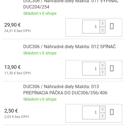
DUC306 / Náhradné diely Makita: 011 VYPÍNAČ
DUC204/254
Skladom v E-shope
29,90 €
Do 
24,31 € bez DPH
DUC306 / Náhradné diely Makita: 012 SPÍNAČ
Skladom v E-shope
13,90 €
Do 
11,30 € bez DPH
DUC306 / Náhradné diely Makita: 013
PREPÍNACIA PÁČKA DO DUC306/356/406
Skladom v E-shope
2,50 €
Do 
2,03 € bez DPH