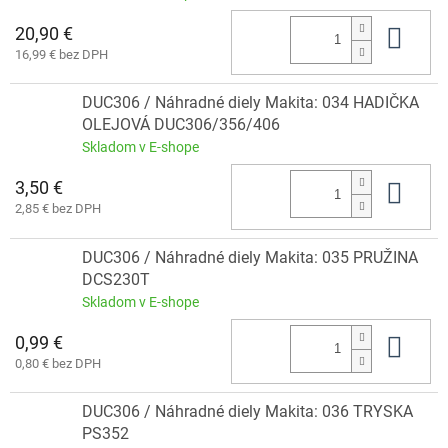
20,90 €
Do 
16,99 € bez DPH
DUC306 / Náhradné diely Makita: 034 HADIČKA
OLEJOVÁ DUC306/356/406
Skladom v E-shope
3,50 €
Do 
2,85 € bez DPH
DUC306 / Náhradné diely Makita: 035 PRUŽINA
DCS230T
Skladom v E-shope
0,99 €
Do 
0,80 € bez DPH
DUC306 / Náhradné diely Makita: 036 TRYSKA
PS352