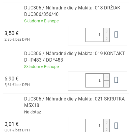
DUC306 / Náhradné diely Makita: 018 DRŽIAK
DUC306/356/40
Skladom v E-shope
3,50 €
Do 
2,85 € bez DPH
DUC306 / Náhradné diely Makita: 019 KONTAKT
DHP483 / DDF483
Skladom v E-shope
6,90 €
Do 
5,61 € bez DPH
DUC306 / Náhradné diely Makita: 021 SKRUTKA
M5X18
Na dotaz
0,01 €
Do 
0,01 € bez DPH