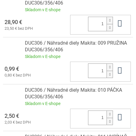
DUC306/356/406
Skladom v E-shope
28,90 €
Do 
23,50 € bez DPH
DUC306 / Náhradné diely Makita: 009 PRUŽINA
DUC306/356/406
Skladom v E-shope
0,99 €
Do 
0,80 € bez DPH
DUC306 / Náhradné diely Makita: 010 PÁČKA
DUC306/356/406
Skladom v E-shope
2,50 €
Do 
2,03 € bez DPH