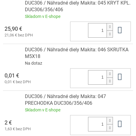
DUC306 / Náhradné diely Makita: 045 KRYT KPL.
DUC306/356/406
Skladom v E-shope
25,90 €
Do 
21,06 € bez DPH
DUC306 / Náhradné diely Makita: 046 SKRUTKA
M5X18
Na dotaz
0,01 €
Do 
0,01 € bez DPH
DUC306 / Náhradné diely Makita: 047
PRECHODKA DUC306/356/406
Skladom v E-shope
2 €
Do 
1,63 € bez DPH