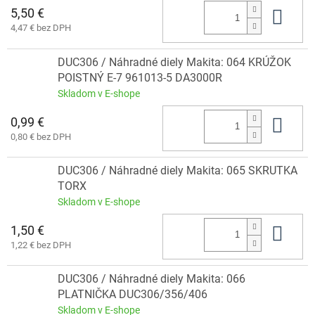
5,50 €
Do 
4,47 € bez DPH
DUC306 / Náhradné diely Makita: 064 KRÚŽOK
POISTNÝ E-7 961013-5 DA3000R
Skladom v E-shope
0,99 €
Do 
0,80 € bez DPH
DUC306 / Náhradné diely Makita: 065 SKRUTKA
TORX
Skladom v E-shope
1,50 €
Do 
1,22 € bez DPH
DUC306 / Náhradné diely Makita: 066
PLATNIČKA DUC306/356/406
Skladom v E-shope