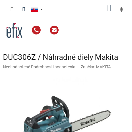
Prejsť
NÁKU
na
obsah
KOŠÍK
DUC306Z / Náhradné diely Makita
Priemerné
Neohodnotené
Podrobnosti hodnotenia
Značka:
MAKITA
hodnotenie
produktu
je
0,0
z
5
hviezdičiek.