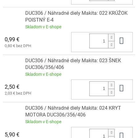
DUC306 / Náhradné diely Makita: 022 KRÚŽOK
POISTNÝ E-4
Skladom v E-shope
0,99 €
Do 
0,80 € bez DPH
DUC306 / Náhradné diely Makita: 023 ŠNEK
DUC306/356/406
Skladom v E-shope
2,50 €
Do 
2,03 € bez DPH
DUC306 / Náhradné diely Makita: 024 KRYT
MOTORA DUC306/356/406
Skladom v E-shope
5,90 €
Do 