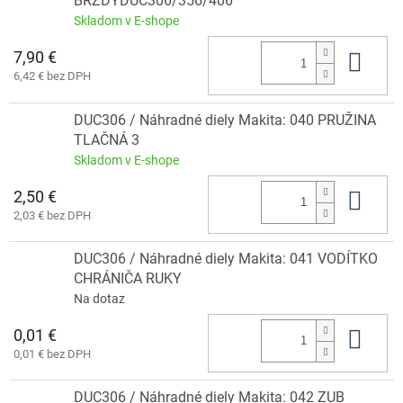
BRZDYDUC306/356/406
Skladom v E-shope
7,90 €
Do 
6,42 € bez DPH
DUC306 / Náhradné diely Makita: 040 PRUŽINA
TLAČNÁ 3
Skladom v E-shope
2,50 €
Do 
2,03 € bez DPH
DUC306 / Náhradné diely Makita: 041 VODÍTKO
CHRÁNIČA RUKY
Na dotaz
0,01 €
Do 
0,01 € bez DPH
DUC306 / Náhradné diely Makita: 042 ZUB