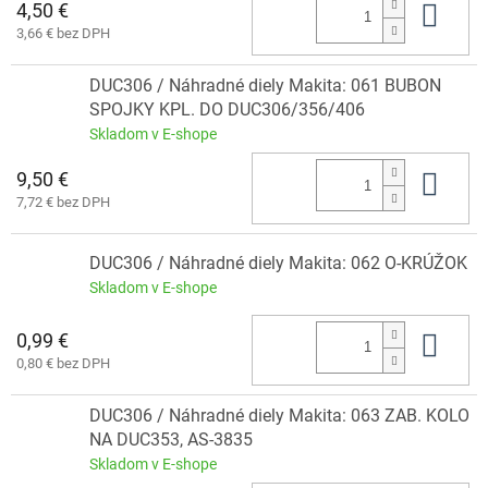
4,50 €
Do 
3,66 € bez DPH
DUC306 / Náhradné diely Makita: 061 BUBON
SPOJKY KPL. DO DUC306/356/406
Skladom v E-shope
9,50 €
Do 
7,72 € bez DPH
DUC306 / Náhradné diely Makita: 062 O-KRÚŽOK
Skladom v E-shope
0,99 €
Do 
0,80 € bez DPH
DUC306 / Náhradné diely Makita: 063 ZAB. KOLO
NA DUC353, AS-3835
Skladom v E-shope