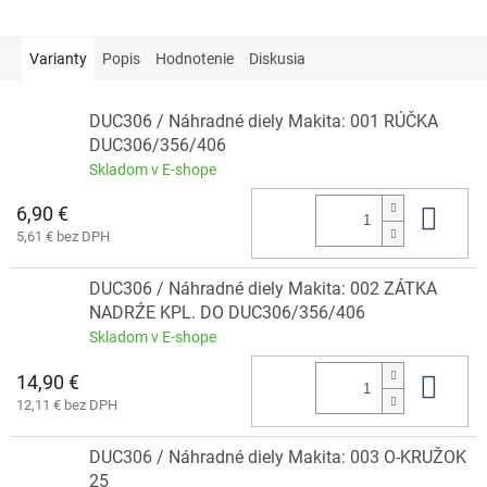
Varianty
Popis
Hodnotenie
Diskusia
DUC306 / Náhradné diely Makita: 001 RÚČKA
DUC306/356/406
Skladom v E-shope
6,90 €
Do 
5,61 € bez DPH
DUC306 / Náhradné diely Makita: 002 ZÁTKA
NADRŹE KPL. DO DUC306/356/406
Skladom v E-shope
14,90 €
Do 
12,11 € bez DPH
DUC306 / Náhradné diely Makita: 003 O-KRUŽOK
25