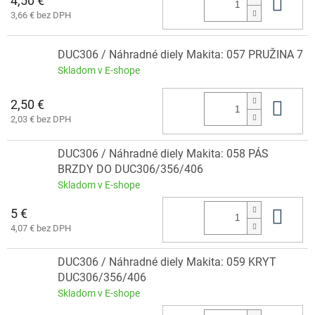
4,50 €
Do 
3,66 € bez DPH
DUC306 / Náhradné diely Makita: 057 PRUŽINA 7
Skladom v E-shope
2,50 €
Do 
2,03 € bez DPH
DUC306 / Náhradné diely Makita: 058 PÁS
BRZDY DO DUC306/356/406
Skladom v E-shope
5 €
Do 
4,07 € bez DPH
DUC306 / Náhradné diely Makita: 059 KRYT
DUC306/356/406
Skladom v E-shope