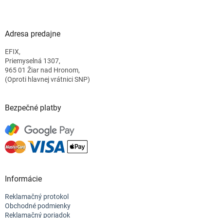
Z
á
p
ä
Adresa predajne
t
EFIX,
i
Priemyselná 1307,
e
965 01 Žiar nad Hronom,
(Oproti hlavnej vrátnici SNP)
Bezpečné platby
Informácie
Reklamačný protokol
Obchodné podmienky
Reklamačný poriadok