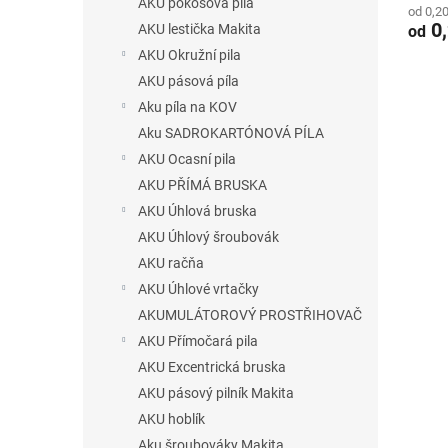
AKU pokosová píla
od 0,2
0,
AKU lestička Makita
od
AKU Okružní pila
AKU pásová píla
Aku píla na KOV
Aku SADROKARTÓNOVÁ PÍLA
AKU Ocasní pila
AKU PŘÍMÁ BRUSKA
AKU Úhlová bruska
AKU Úhlový šroubovák
AKU račňa
AKU Úhlové vrtačky
AKUMULÁTOROVÝ PROSTŘIHOVAČ
AKU Přímočará pila
AKU Excentrická bruska
AKU pásový pilník Makita
AKU hoblík
Aku šroubováky Makita