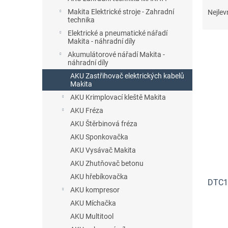
Ř
n
a
Makita Elektrické stroje - Zahradní
Nejlev
e
technika
z
l
e
Elektrické a pneumatické nářadí
Makita - náhradní díly
n
í
Akumulátorové nářadí Makita -
náhradní díly
p
V
AKU Zastřihovač elektrických kabelů
r
ý
Makita
o
p
AKU Krimplovací kleště Makita
d
i
u
AKU Fréza
s
k
AKU Štěrbinová fréza
p
t
AKU Sponkovačka
r
ů
o
AKU Vysávač Makita
d
AKU Zhutňovač betonu
u
AKU hřebíkovačka
DTC10
k
AKU kompresor
t
AKU Míchačka
ů
AKU Multitool