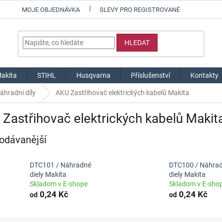
MOJE OBJEDNÁVKA
SLEVY PRO REGISTROVANÉ
HLEDAT
akita
STIHL
Husqvarna
Příslušenství
Kontakty
áhradní díly
AKU Zastřihovač elektrických kabelů Makita
Zastřihovač elektrických kabelů Makit
odávanější
DTC101 / Náhradné
DTC100 / Náhra
diely Makita
diely Makita
Skladom v E-shope
Skladom v E-sho
0,24 Kč
0,24 Kč
od
od