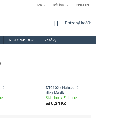
CZK
Čeština
Přihlášení
NÁKUPNÍ
Prázdný košík
KOŠÍK
VIDEONÁVODY
Značky
a
dné
DTC102 / Náhradné
diely Makita
pe
Skladom v E-shope
0,24 Kč
od