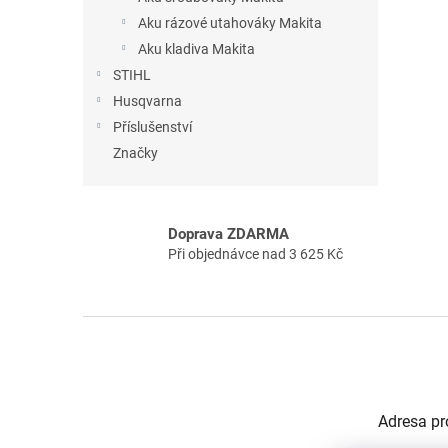
Aku rázové utahováky Makita
Aku kladiva Makita
STIHL
Husqvarna
Příslušenství
Značky
Doprava ZDARMA
Při objednávce nad 3 625 Kč
Z
á
p
a
t
Adresa pr
í