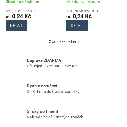
t
Skladom v E-shope
Skladom v E-shope
ů
od 0,20 Kč bez DPH
od 0,20 Kč bez DPH
0,24 Kč
0,24 Kč
od
od
DETAIL
DETAIL
2
položek celkem
O
v
l
á
Doprava ZDARMA
d
Při objednávce nad 3 625 Kč
a
c
í
Rychlé doručení
p
Do 3-4 dnů do České republiky
r
v
k
y
Široký sortiment
v
Náhradních dílů různých značek
ý
p