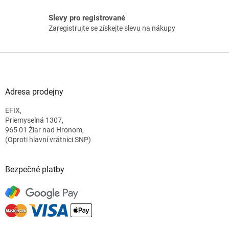
i
s
Slevy pro registrované
u
Zaregistrujte se získejte slevu na nákupy
Z
á
p
a
Adresa prodejny
t
EFIX,
í
Priemyselná 1307,
965 01 Žiar nad Hronom,
(Oproti hlavní vrátnici SNP)
Bezpečné platby