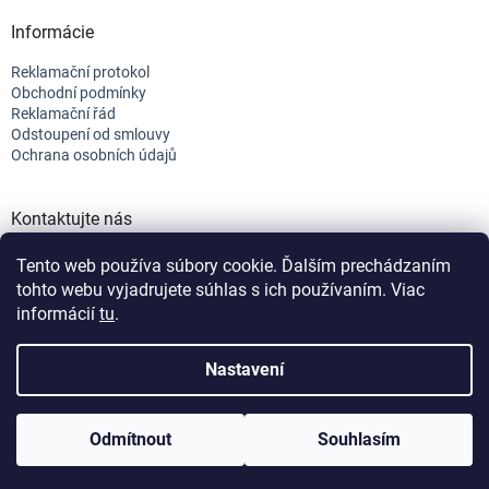
Informácie
Reklamační protokol
Obchodní podmínky
Reklamační řád
Odstoupení od smlouvy
Ochrana osobních údajů
Kontaktujte nás
+421 944 682 154
Tento web používa súbory cookie. Ďalším prechádzaním
info@efix.top
tohto webu vyjadrujete súhlas s ich používaním. Viac
informácií
tu
.
Vytvořil Shoptet
Nastavení
Vážení zákazníci, nabídku strojů a rozkresů neustále
Copyright 2026
efix
. Všechna práva vyhrazena.
Upravit nastavení
doplňujeme. Pokud jste nenašli svůj model nebo
Odmítnout
Souhlasím
cookies
Nastavenie | Úprava | Custom =
Netmedia s.r.o.
konkrétní díl, kontaktujte nás, rádi vám pomůžeme.