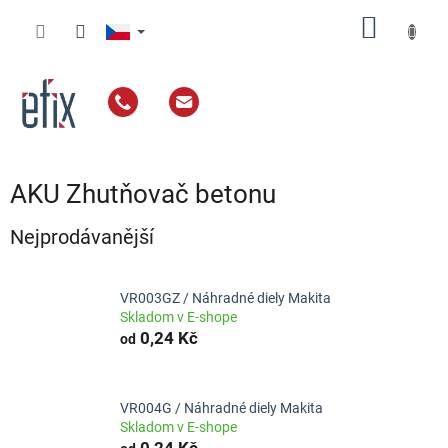
Přejít
NÁKUP
na
obsah
KOŠÍK
AKU Zhutňovač betonu
Nejprodávanější
VR003GZ / Náhradné diely Makita
Skladom v E-shope
0,24 Kč
od
VR004G / Náhradné diely Makita
Skladom v E-shope
0,24 Kč