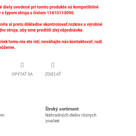
 diely uvedené pri tomto produkte sú kompatibilné
 s typom stroja s číslom 11410113090.
ite si preto dôkladne skontrolovať rozkres a výrobné
jho stroja, aby sme predišli zlej objednávke.
riek tomu nie ste istí, neváhajte nás kontaktovať, radi
môžeme.
OPÝTAŤ SA
ZDIEĽAŤ
Široký sortiment
lom
Náhradných dielov rôznych
značiek