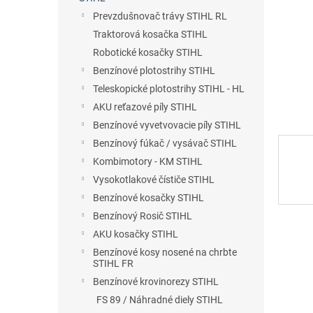
Prevzdušnovač trávy STIHL RL
Traktorová kosačka STIHL
Robotické kosačky STIHL
Benzínové plotostrihy STIHL
Teleskopické plotostrihy STIHL - HL
AKU reťazové píly STIHL
Benzínové vyvetvovacie píly STIHL
Benzínový fúkač / vysávač STIHL
Kombimotory - KM STIHL
Vysokotlakové čístiče STIHL
Benzínové kosačky STIHL
Benzínový Rosič STIHL
AKU kosačky STIHL
Benzínové kosy nosené na chrbte
STIHL FR
Benzínové krovinorezy STIHL
FS 89 / Náhradné diely STIHL