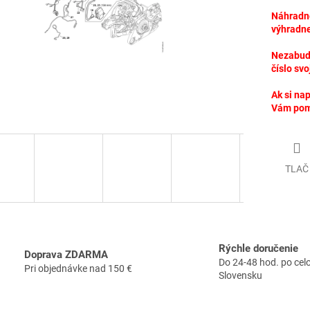
Náhradné
výhradne
Nezabudn
číslo svo
Ak si nap
Vám po
TLAČ
Rýchle doručenie
Doprava ZDARMA
Do 24-48 hod. po ce
Pri objednávke nad 150 €
Slovensku