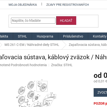
MOJA OBJEDNÁVKA
ZĽAVY PRE REGISTROVANÝCH
HĽADAŤ
akita
STIHL
Husqvarna
Príslušenstvo
Kontakty
MS 261 C-EM / Náhradné diely STIHL
Zapaľovacia sústava, kábl
ľovacia sústava, káblový zväzok / Náhr
né
notené
Podrobnosti hodnotenia
Značka:
STIHL
nie
od
0
u
od
0,01 
Jednotk
cena:
ZVOĽT
iek.
POZOR pr