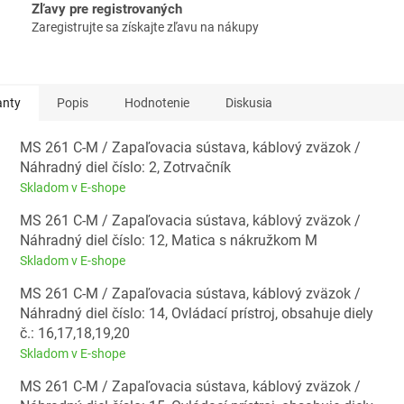
Zľavy pre registrovaných
Zaregistrujte sa získajte zľavu na nákupy
anty
Popis
Hodnotenie
Diskusia
MS 261 C-M / Zapaľovacia sústava, káblový zväzok /
Náhradný diel číslo: 2, Zotrvačník
Skladom v E-shope
MS 261 C-M / Zapaľovacia sústava, káblový zväzok /
Náhradný diel číslo: 12, Matica s nákružkom M
Skladom v E-shope
MS 261 C-M / Zapaľovacia sústava, káblový zväzok /
Náhradný diel číslo: 14, Ovládací prístroj, obsahuje diely
č.: 16,17,18,19,20
Skladom v E-shope
MS 261 C-M / Zapaľovacia sústava, káblový zväzok /