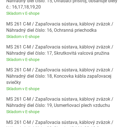
Náhradný diel číslo: 15, Ovládací prístroj, obsahuje diely
č.: 16,17,18,19,20
Skladom v E-shope
MS 261 C-M / Zapaľovacia sústava, káblový zväzok /
Náhradný diel číslo: 16, Ochranná priechodka
Skladom v E-shope
MS 261 C-M / Zapaľovacia sústava, káblový zväzok /
Náhradný diel číslo: 17, Skrutkovitá valcová pružina
Skladom v E-shope
MS 261 C-M / Zapaľovacia sústava, káblový zväzok /
Náhradný diel číslo: 18, Koncovka kábla zapaľovacej
sviečky
Skladom v E-shope
MS 261 C-M / Zapaľovacia sústava, káblový zväzok /
Náhradný diel číslo: 19, Usmerňovací plech vzduchu
Skladom v E-shope
MS 261 C-M / Zapaľovacia sústava, káblový zväzok /