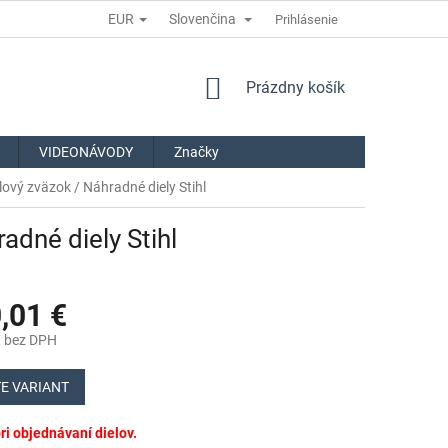
EUR
Slovenčina
Prihlásenie
NÁKUPNÝ
Prázdny košík
KOŠÍK
VIDEONÁVODY
Značky
ový zväzok / Náhradné diely Stihl
adné diely Stihl
,01 €
€
bez DPH
ová
E VARIANT
i objednávaní dielov.