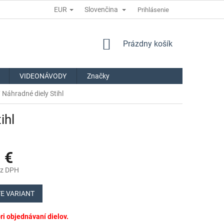
EUR
Slovenčina
Prihlásenie
NÁKUPNÝ
Prázdny košík
KOŠÍK
VIDEONÁVODY
Značky
 Náhradné diely Stihl
ihl
 €
ez DPH
ová
E VARIANT
i objednávaní dielov.