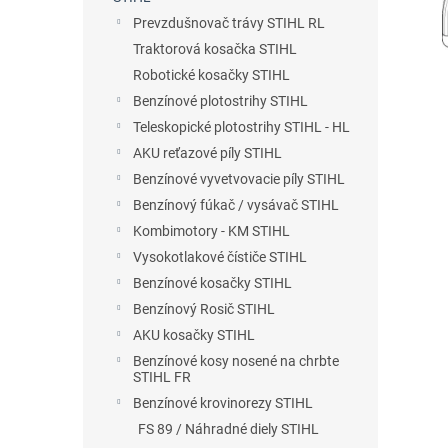
Prevzdušnovač trávy STIHL RL
Traktorová kosačka STIHL
Robotické kosačky STIHL
Benzínové plotostrihy STIHL
Teleskopické plotostrihy STIHL - HL
AKU reťazové píly STIHL
Benzínové vyvetvovacie píly STIHL
Benzínový fúkač / vysávač STIHL
Kombimotory - KM STIHL
Vysokotlakové čístiče STIHL
Benzínové kosačky STIHL
Benzínový Rosič STIHL
AKU kosačky STIHL
Benzínové kosy nosené na chrbte
STIHL FR
Benzínové krovinorezy STIHL
FS 89 / Náhradné diely STIHL