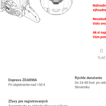
Náhradné
výhradne
Nezabudn
číslo svo
Ak si nap
Vám po
TLAČ
Rýchle doručenie
Doprava ZDARMA
Do 24-48 hod. po ce
Pri objednávke nad 150 €
Slovensku
Zľavy pre registrovaných