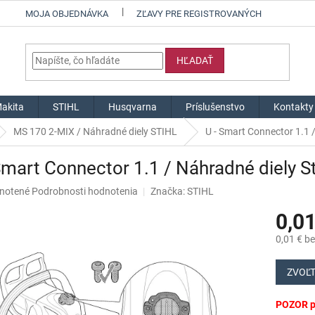
MOJA OBJEDNÁVKA
ZĽAVY PRE REGISTROVANÝCH
HĽADAŤ
akita
STIHL
Husqvarna
Príslušenstvo
Kontakty
MS 170 2-MIX / Náhradné diely STIHL
U - Smart Connector 1.1 /
Smart Connector 1.1 / Náhradné diely St
né
notené
Podrobnosti hodnotenia
Značka:
STIHL
nie
0,01
u
0,01 € b
Jednotk
cena:
ZVOĽT
iek.
POZOR pr