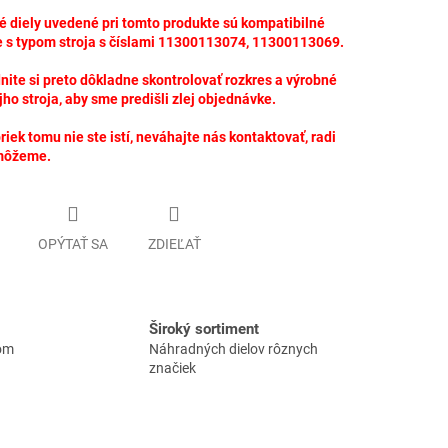
 diely uvedené pri tomto produkte sú kompatibilné
 s typom stroja s číslami 11300113074, 11300113069.
ite si preto dôkladne skontrolovať rozkres a výrobné
jho stroja, aby sme predišli zlej objednávke.
riek tomu nie ste istí, neváhajte nás kontaktovať, radi
môžeme.
OPÝTAŤ SA
ZDIEĽAŤ
Široký sortiment
lom
Náhradných dielov rôznych
značiek