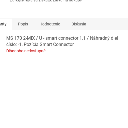
Zaregistrujte sa získajte zľavu na nákupy
anty
Popis
Hodnotenie
Diskusia
MS 170 2-MIX / U - smart connector 1.1 / Náhradný diel
číslo: -1, Pozícia Smart Connector
Dlhodobo nedostupné