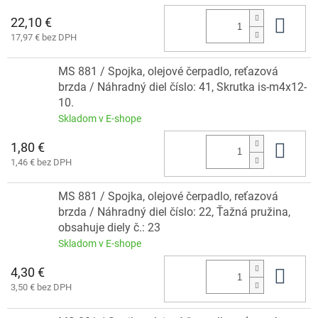
22,10 €
Do 
17,97 € bez DPH
MS 881 / Spojka, olejové čerpadlo, reťazová
brzda / Náhradný diel číslo: 41, Skrutka is-m4x12-
10.
Skladom v E-shope
1,80 €
Do 
1,46 € bez DPH
MS 881 / Spojka, olejové čerpadlo, reťazová
brzda / Náhradný diel číslo: 22, Ťažná pružina,
obsahuje diely č.: 23
Skladom v E-shope
4,30 €
Do 
3,50 € bez DPH