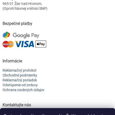
e
965 01 Žiar nad Hronom,
(Oproti hlavnej vrátnici SNP)
Bezpečné platby
Informácie
Reklamačný protokol
Obchodné podmienky
Reklamačný poriadok
Odstúpenie od zmluvy
Ochrana osobných údajov
Kontaktujte nás
+421 944 682 154