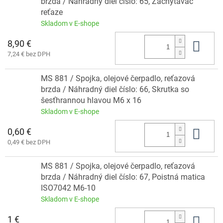
brzda / Náhradný diel číslo: 65, Zachytávač
reťaze
Skladom v E-shope
8,90 €
Do 
7,24 € bez DPH
MS 881 / Spojka, olejové čerpadlo, reťazová
brzda / Náhradný diel číslo: 66, Skrutka so
šesťhrannou hlavou M6 x 16
Skladom v E-shope
0,60 €
Do 
0,49 € bez DPH
MS 881 / Spojka, olejové čerpadlo, reťazová
brzda / Náhradný diel číslo: 67, Poistná matica
ISO7042 M6-10
Skladom v E-shope
1 €
Do 