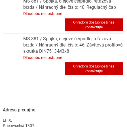
MS 881 / Spojka, olejové čerpadlo, reťazová
brzda / Náhradný diel číslo: 40, Regulačný čap
Dlhodobo nedostupné
MS 881 / Spojka, olejové čerpadlo, reťazová
brzda / Náhradný diel číslo: 46, Závitová profilová
skrutka DIN7513-M3x8
Dlhodobo nedostupné
Z
á
p
ä
Adresa predajne
t
EFIX,
i
Priemyselná 1307,