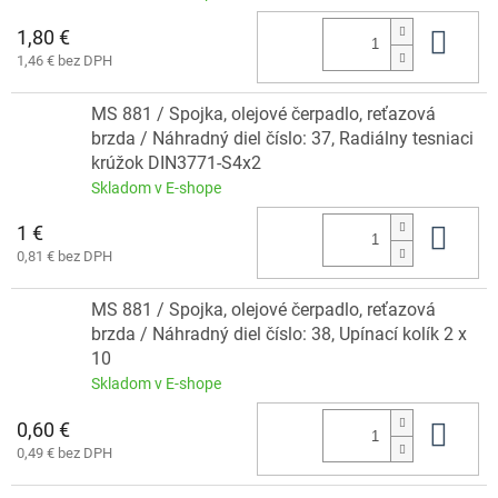
1,80 €
Do 
1,46 € bez DPH
MS 881 / Spojka, olejové čerpadlo, reťazová
brzda / Náhradný diel číslo: 37, Radiálny tesniaci
krúžok DIN3771-S4x2
Skladom v E-shope
1 €
Do 
0,81 € bez DPH
MS 881 / Spojka, olejové čerpadlo, reťazová
brzda / Náhradný diel číslo: 38, Upínací kolík 2 x
10
Skladom v E-shope
0,60 €
Do 
0,49 € bez DPH