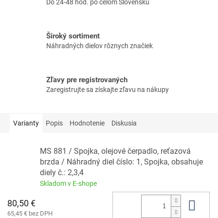
Do 24-48 hod. po celom Slovensku
Široký sortiment
Náhradných dielov rôznych značiek
Zľavy pre registrovaných
Zaregistrujte sa získajte zľavu na nákupy
Varianty
Popis
Hodnotenie
Diskusia
MS 881 / Spojka, olejové čerpadlo, reťazová
brzda / Náhradný diel číslo: 1, Spojka, obsahuje
diely č.: 2,3,4
Skladom v E-shope
80,50 €
Do 
65,45 € bez DPH