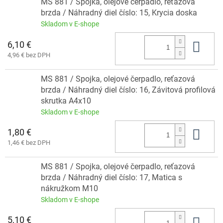
MS 881 / Spojka, olejové čerpadlo, reťazová
brzda / Náhradný diel číslo: 15, Krycia doska
Skladom v E-shope
6,10 €
Do 
4,96 € bez DPH
MS 881 / Spojka, olejové čerpadlo, reťazová
brzda / Náhradný diel číslo: 16, Závitová profilová
skrutka A4x10
Skladom v E-shope
1,80 €
Do 
1,46 € bez DPH
MS 881 / Spojka, olejové čerpadlo, reťazová
brzda / Náhradný diel číslo: 17, Matica s
nákružkom M10
Skladom v E-shope
5,10 €
Do 