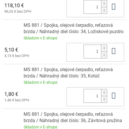
118,10 €
Do 
96,02 € bez DPH
MS 881 / Spojka, olejové čerpadlo, reťazová
brzda / Náhradný diel číslo: 34, Ložiskové puzdro
Skladom v E-shope
5,10 €
Do 
4,15 € bez DPH
MS 881 / Spojka, olejové čerpadlo, reťazová
brzda / Náhradný diel číslo: 35, Kotúč
Skladom v E-shope
1,80 €
Do 
1,46 € bez DPH
MS 881 / Spojka, olejové čerpadlo, reťazová
brzda / Náhradný diel číslo: 36, Závitová pružina
Skladom v E-shope