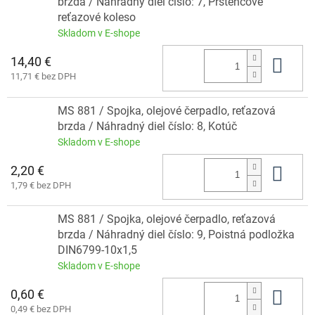
brzda / Náhradný diel číslo: 7, Prstencové
reťazové koleso
Skladom v E-shope
14,40 €
Do 
11,71 € bez DPH
MS 881 / Spojka, olejové čerpadlo, reťazová
brzda / Náhradný diel číslo: 8, Kotúč
Skladom v E-shope
2,20 €
Do 
1,79 € bez DPH
MS 881 / Spojka, olejové čerpadlo, reťazová
brzda / Náhradný diel číslo: 9, Poistná podložka
DIN6799-10x1,5
Skladom v E-shope
0,60 €
Do 
0,49 € bez DPH