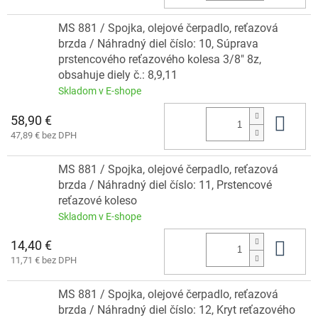
MS 881 / Spojka, olejové čerpadlo, reťazová
brzda / Náhradný diel číslo: 10, Súprava
prstencového reťazového kolesa 3/8" 8z,
obsahuje diely č.: 8,9,11
Skladom v E-shope
58,90 €
Do 
47,89 € bez DPH
MS 881 / Spojka, olejové čerpadlo, reťazová
brzda / Náhradný diel číslo: 11, Prstencové
reťazové koleso
Skladom v E-shope
14,40 €
Do 
11,71 € bez DPH
MS 881 / Spojka, olejové čerpadlo, reťazová
brzda / Náhradný diel číslo: 12, Kryt reťazového