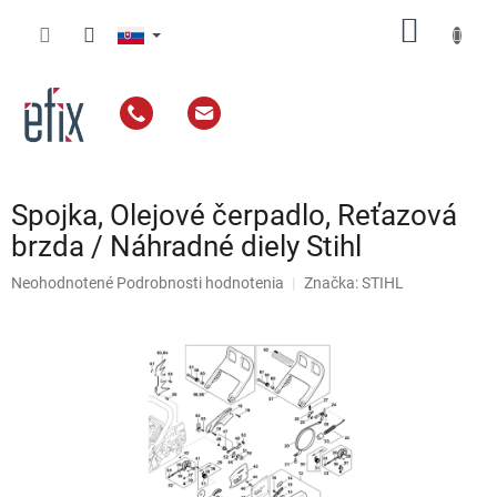
Prejsť
NÁKU
na
obsah
KOŠÍK
Spojka, Olejové čerpadlo, Reťazová
brzda / Náhradné diely Stihl
Priemerné
Neohodnotené
Podrobnosti hodnotenia
Značka:
STIHL
hodnotenie
produktu
je
0,0
z
5
hviezdičiek.