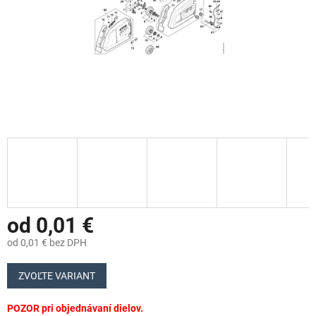
od
0,01 €
od
0,01 €
bez DPH
Jednotková
cena:
ZVOĽTE VARIANT
POZOR pri objednávaní dielov.