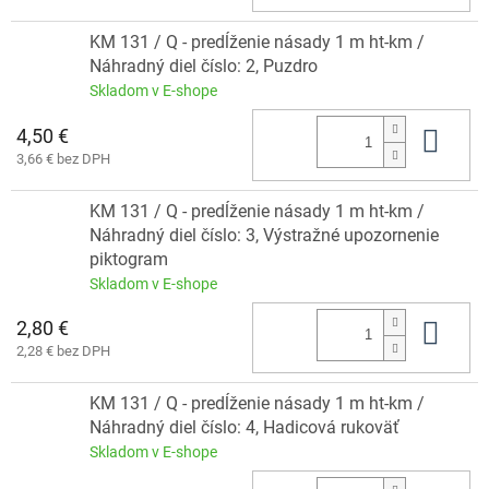
KM 131 / Q - predĺženie násady 1 m ht-km /
Náhradný diel číslo: 2, Puzdro
Skladom v E-shope
4,50 €
Do 
3,66 € bez DPH
KM 131 / Q - predĺženie násady 1 m ht-km /
Náhradný diel číslo: 3, Výstražné upozornenie
piktogram
Skladom v E-shope
2,80 €
Do 
2,28 € bez DPH
KM 131 / Q - predĺženie násady 1 m ht-km /
Náhradný diel číslo: 4, Hadicová rukoväť
Skladom v E-shope