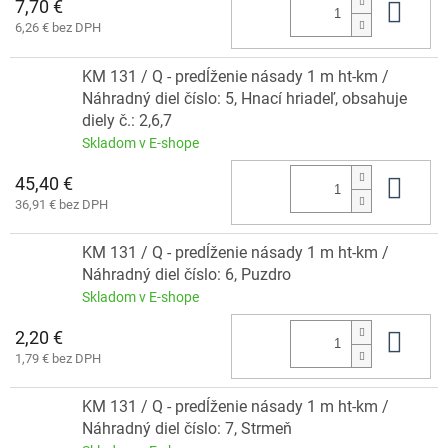
7,70 €
Do 
6,26 € bez DPH
KM 131 / Q - predĺženie násady 1 m ht-km /
Náhradný diel číslo: 5, Hnací hriadeľ, obsahuje
diely č.: 2,6,7
Skladom v E-shope
45,40 €
Do 
36,91 € bez DPH
KM 131 / Q - predĺženie násady 1 m ht-km /
Náhradný diel číslo: 6, Puzdro
Skladom v E-shope
2,20 €
Do 
1,79 € bez DPH
KM 131 / Q - predĺženie násady 1 m ht-km /
Náhradný diel číslo: 7, Strmeň