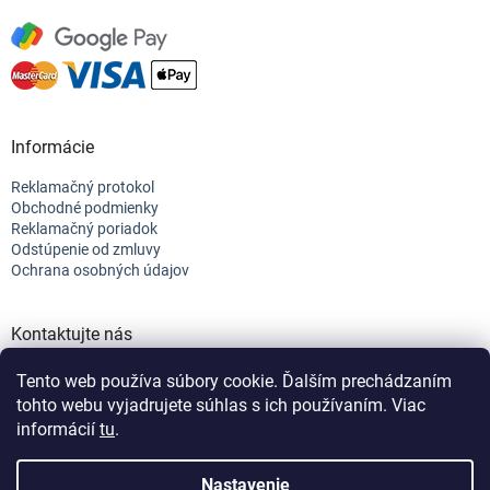
Informácie
Reklamačný protokol
Obchodné podmienky
Reklamačný poriadok
Odstúpenie od zmluvy
Ochrana osobných údajov
Kontaktujte nás
+421 944 682 154
Tento web používa súbory cookie. Ďalším prechádzaním
info@efix.top
tohto webu vyjadrujete súhlas s ich používaním. Viac
informácií
tu
.
Vytvoril Shoptet
Nastavenie