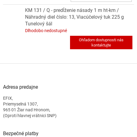
KM 131 / Q - predĺženie násady 1 m ht-km /
Náhradný diel číslo: 13, Viacúčelový tuk 225 g
Tunelový šál
Dlhodobo nedostupné
Z
á
p
ä
Adresa predajne
t
EFIX,
i
Priemyselná 1307,
e
965 01 Žiar nad Hronom,
(Oproti hlavnej vrátnici SNP)
Bezpečné platby