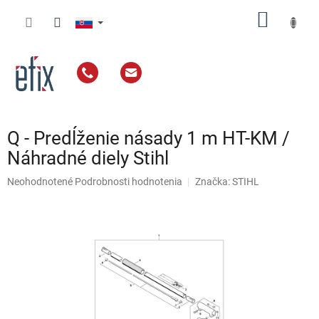
Prejsť
NÁKU
na
obsah
KOŠÍK
Q - Predĺženie násady 1 m HT-KM /
Náhradné diely Stihl
Priemerné
Neohodnotené
Podrobnosti hodnotenia
Značka:
STIHL
hodnotenie
produktu
je
0,0
z
5
hviezdičiek.