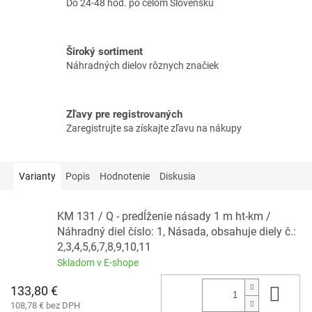
Do 24-48 hod. po celom Slovensku
Široký sortiment
Náhradných dielov rôznych značiek
Zľavy pre registrovaných
Zaregistrujte sa získajte zľavu na nákupy
Varianty
Popis
Hodnotenie
Diskusia
KM 131 / Q - predĺženie násady 1 m ht-km /
Náhradný diel číslo: 1, Násada, obsahuje diely č.:
2,3,4,5,6,7,8,9,10,11
Skladom v E-shope
133,80 €
Do 
108,78 € bez DPH