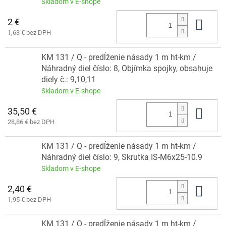
Skladom v E-shope
2 €
Do 
1,63 € bez DPH
KM 131 / Q - predĺženie násady 1 m ht-km /
Náhradný diel číslo: 8, Objímka spojky, obsahuje
diely č.: 9,10,11
Skladom v E-shope
35,50 €
Do 
28,86 € bez DPH
KM 131 / Q - predĺženie násady 1 m ht-km /
Náhradný diel číslo: 9, Skrutka IS-M6x25-10.9
Skladom v E-shope
2,40 €
Do 
1,95 € bez DPH
KM 131 / Q - predĺženie násady 1 m ht-km /