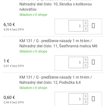
Náhradný diel číslo: 10, Skrutka s kolíkovou
rukoväťou
Skladom v E-shope
6,10 €
Do 
4,96 € bez DPH
KM 131 / Q - predĺženie násady 1 m ht-km /
Náhradný diel číslo: 11, Šesťhranná matica M6
Skladom v E-shope
1 €
Do 
0,81 € bez DPH
KM 131 / Q - predĺženie násady 1 m ht-km /
Náhradný diel číslo: 12, Podložka 6,4
Skladom v E-shope
0,60 €
Do 
0,49 € bez DPH