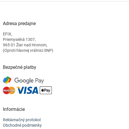
Z
á
p
ä
Adresa predajne
t
EFIX,
i
Priemyselná 1307,
e
965 01 Žiar nad Hronom,
(Oproti hlavnej vrátnici SNP)
Bezpečné platby
Informácie
Reklamačný protokol
Obchodné podmienky