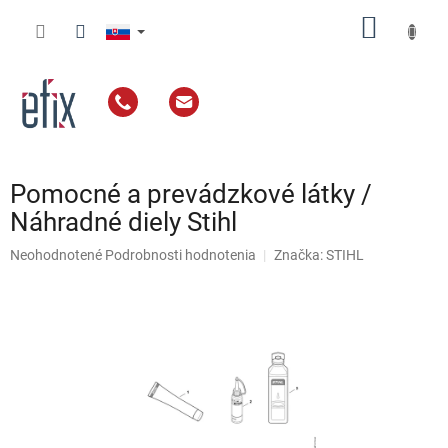
Prejsť
NÁKU
na
obsah
KOŠÍK
Pomocné a prevádzkové látky /
Náhradné diely Stihl
Priemerné
Neohodnotené
Podrobnosti hodnotenia
Značka:
STIHL
hodnotenie
produktu
je
0,0
z
5
hviezdičiek.