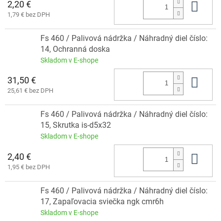
2,20 €
Do 
1,79 € bez DPH
Fs 460 / Palivová nádržka / Náhradný diel číslo:
14, Ochranná doska
Skladom v E-shope
31,50 €
Do 
25,61 € bez DPH
Fs 460 / Palivová nádržka / Náhradný diel číslo:
15, Skrutka is-d5x32
Skladom v E-shope
2,40 €
Do 
1,95 € bez DPH
Fs 460 / Palivová nádržka / Náhradný diel číslo:
17, Zapaľovacia sviečka ngk cmr6h
Skladom v E-shope