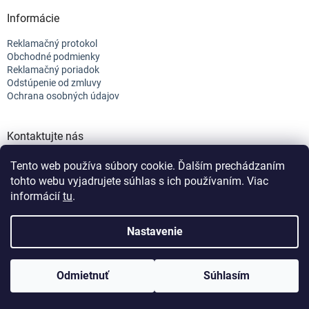
Informácie
Reklamačný protokol
Obchodné podmienky
Reklamačný poriadok
Odstúpenie od zmluvy
Ochrana osobných údajov
Kontaktujte nás
+421 944 682 154
Tento web používa súbory cookie. Ďalším prechádzaním
info@efix.top
tohto webu vyjadrujete súhlas s ich používaním. Viac
informácií
tu
.
Vytvoril Shoptet
Nastavenie
Copyright 2026
efix
. Všetky práva vyhradené.
Upraviť nastavenie
Odmietnuť
Súhlasím
cookies
Nastavenie | Úprava | Custom =
Netmedia s.r.o.