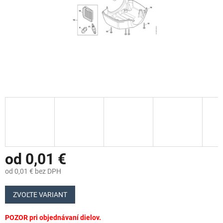
od
0,01 €
od
0,01 €
bez DPH
Jednotková
cena:
ZVOĽTE VARIANT
POZOR pri objednávaní dielov.