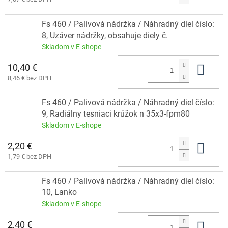
Fs 460 / Palivová nádržka / Náhradný diel číslo:
8, Uzáver nádržky, obsahuje diely č.
Skladom v E-shope
10,40 €
Do 
8,46 € bez DPH
Fs 460 / Palivová nádržka / Náhradný diel číslo:
9, Radiálny tesniaci krúžok n 35x3-fpm80
Skladom v E-shope
2,20 €
Do 
1,79 € bez DPH
Fs 460 / Palivová nádržka / Náhradný diel číslo:
10, Lanko
Skladom v E-shope
2,40 €
Do 