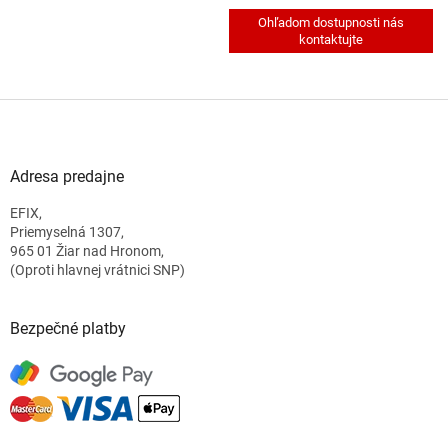
Z
á
p
ä
Adresa predajne
t
EFIX,
i
Priemyselná 1307,
e
965 01 Žiar nad Hronom,
(Oproti hlavnej vrátnici SNP)
Bezpečné platby