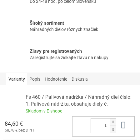
Do 24-48 hod. po celom Slovensku
Široký sortiment
Náhradných dielov rôznych značiek
Zľavy pre registrovaných
Zaregistrujte sa získajte zľavu na nákupy
Varianty
Popis
Hodnotenie
Diskusia
Fs 460 / Palivová nádržka / Náhradný diel číslo:
1, Palivová nádržka, obsahuje diely č.
Skladom v E-shope
84,60 €
Do 
68,78 € bez DPH