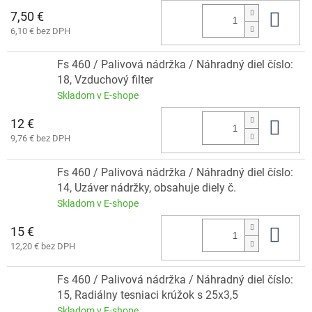
7,50 €
Do 
6,10 € bez DPH
Fs 460 / Palivová nádržka / Náhradný diel číslo:
18, Vzduchový filter
Skladom v E-shope
12 €
Do 
9,76 € bez DPH
Fs 460 / Palivová nádržka / Náhradný diel číslo:
14, Uzáver nádržky, obsahuje diely č.
Skladom v E-shope
15 €
Do 
12,20 € bez DPH
Fs 460 / Palivová nádržka / Náhradný diel číslo:
15, Radiálny tesniaci krúžok s 25x3,5
Skladom v E-shope