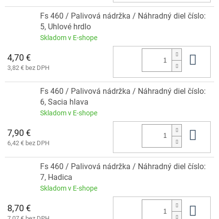
Fs 460 / Palivová nádržka / Náhradný diel číslo:
5, Uhlové hrdlo
Skladom v E-shope
4,70 €
Do 
3,82 € bez DPH
Fs 460 / Palivová nádržka / Náhradný diel číslo:
6, Sacia hlava
Skladom v E-shope
7,90 €
Do 
6,42 € bez DPH
Fs 460 / Palivová nádržka / Náhradný diel číslo:
7, Hadica
Skladom v E-shope
8,70 €
Do 
7,07 € bez DPH