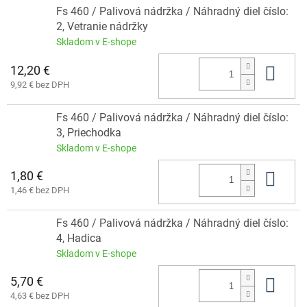
Fs 460 / Palivová nádržka / Náhradný diel číslo:
2, Vetranie nádržky
Skladom v E-shope
12,20 €
Do 
9,92 € bez DPH
Fs 460 / Palivová nádržka / Náhradný diel číslo:
3, Priechodka
Skladom v E-shope
1,80 €
Do 
1,46 € bez DPH
Fs 460 / Palivová nádržka / Náhradný diel číslo:
4, Hadica
Skladom v E-shope
5,70 €
Do 
4,63 € bez DPH