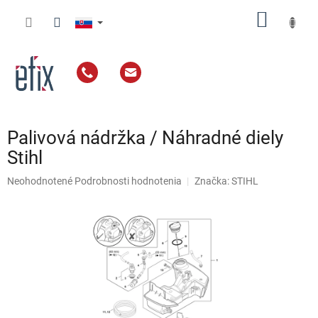
Prejsť
NÁKU
na
obsah
KOŠÍK
Palivová nádržka / Náhradné diely
Stihl
Priemerné
Neohodnotené
Podrobnosti hodnotenia
Značka:
STIHL
hodnotenie
produktu
je
0,0
z
5
hviezdičiek.