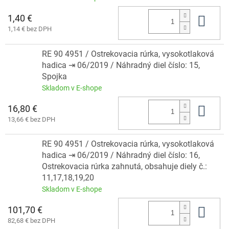
1,40 €
Do 
1,14 € bez DPH
RE 90 4951 / Ostrekovacia rúrka, vysokotlaková
hadica ⇥ 06/2019 / Náhradný diel číslo: 15,
Spojka
Skladom v E-shope
16,80 €
Do 
13,66 € bez DPH
RE 90 4951 / Ostrekovacia rúrka, vysokotlaková
hadica ⇥ 06/2019 / Náhradný diel číslo: 16,
Ostrekovacia rúrka zahnutá, obsahuje diely č.:
11,17,18,19,20
Skladom v E-shope
101,70 €
Do 
82,68 € bez DPH