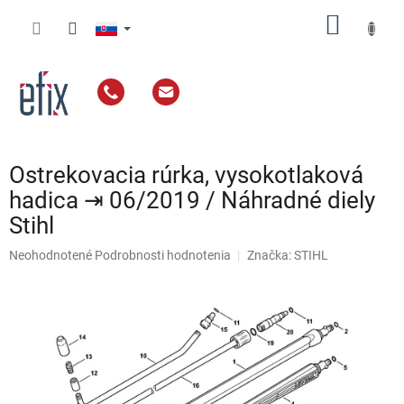
Prejsť
NÁKU
na
obsah
KOŠÍK
Ostrekovacia rúrka, vysokotlaková
hadica ⇥ 06/2019 / Náhradné diely
Stihl
Priemerné
Neohodnotené
Podrobnosti hodnotenia
Značka:
STIHL
hodnotenie
produktu
je
0,0
z
5
hviezdičiek.