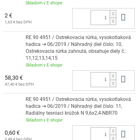
Skladom v E-shope
2 €
Do 
1,63 € bez DPH
RE 90 4951 / Ostrekovacia rúrka, vysokotlaková
hadica ⇥ 06/2019 / Náhradný diel číslo: 10,
Ostrekovacia rúrka zahnutá, obsahuje diely č.:
11,12,13,14,15
Skladom v E-shope
58,30 €
Do 
47,40 € bez DPH
RE 90 4951 / Ostrekovacia rúrka, vysokotlaková
hadica ⇥ 06/2019 / Náhradný diel číslo: 11,
Radiálny tesniaci krúžok N 9,6x2,4-NBR70
Skladom v E-shope
0,60 €
Do 
0,49 € bez DPH