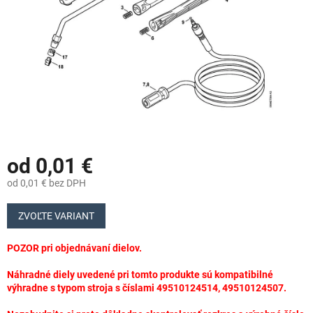
od
0,01 €
od
0,01 €
bez DPH
Jednotková
cena:
ZVOĽTE VARIANT
POZOR pri objednávaní dielov.
Náhradné diely uvedené pri tomto produkte sú kompatibilné
výhradne s typom stroja s číslami 49510124514, 49510124507.