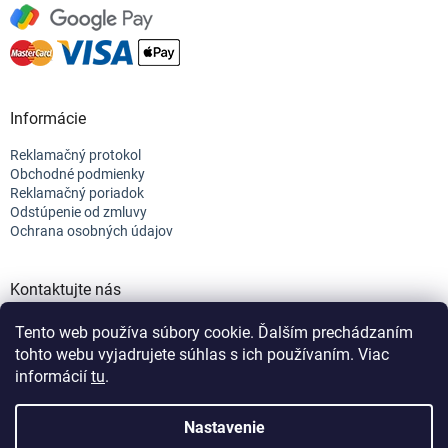
Informácie
Reklamačný protokol
Obchodné podmienky
Reklamačný poriadok
Odstúpenie od zmluvy
Ochrana osobných údajov
Kontaktujte nás
+421 944 682 154
Tento web používa súbory cookie. Ďalším prechádzaním
info@efix.top
tohto webu vyjadrujete súhlas s ich používaním. Viac
informácií
tu
.
Vytvoril Shoptet
Nastavenie