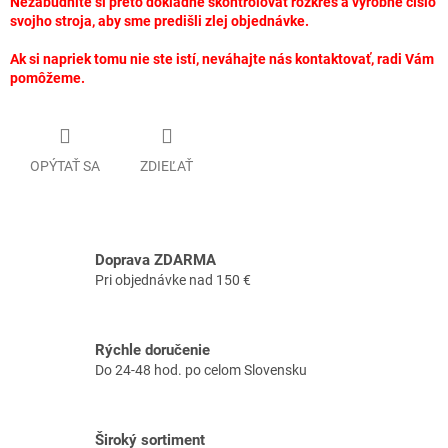
Nezabudnite si preto dôkladne skontrolovať rozkres a výrobné číslo
svojho stroja, aby sme predišli zlej objednávke.
Ak si napriek tomu nie ste istí, neváhajte nás kontaktovať, radi Vám
pomôžeme.
OPÝTAŤ SA
ZDIEĽAŤ
Doprava ZDARMA
Pri objednávke nad 150 €
Rýchle doručenie
Do 24-48 hod. po celom Slovensku
Široký sortiment