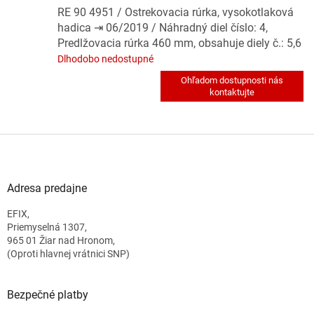
RE 90 4951 / Ostrekovacia rúrka, vysokotlaková
hadica ⇥ 06/2019 / Náhradný diel číslo: 4,
Predlžovacia rúrka 460 mm, obsahuje diely č.: 5,6
Dlhodobo nedostupné
Z
á
p
ä
Adresa predajne
t
EFIX,
i
Priemyselná 1307,
e
965 01 Žiar nad Hronom,
(Oproti hlavnej vrátnici SNP)
Bezpečné platby