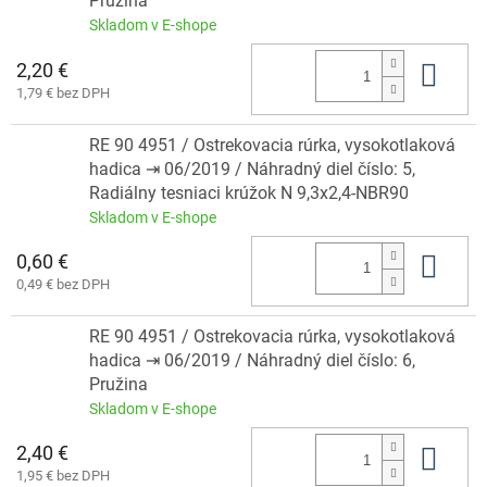
Pružina
Skladom v E-shope
2,20 €
Do 
1,79 € bez DPH
RE 90 4951 / Ostrekovacia rúrka, vysokotlaková
hadica ⇥ 06/2019 / Náhradný diel číslo: 5,
Radiálny tesniaci krúžok N 9,3x2,4-NBR90
Skladom v E-shope
0,60 €
Do 
0,49 € bez DPH
RE 90 4951 / Ostrekovacia rúrka, vysokotlaková
hadica ⇥ 06/2019 / Náhradný diel číslo: 6,
Pružina
Skladom v E-shope
2,40 €
Do 
1,95 € bez DPH