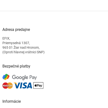
Z
á
p
ä
Adresa predajne
t
EFIX,
i
Priemyselná 1307,
e
965 01 Žiar nad Hronom,
(Oproti hlavnej vrátnici SNP)
Bezpečné platby
Informácie