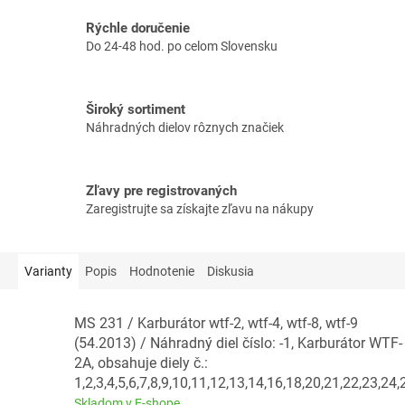
Rýchle doručenie
Do 24-48 hod. po celom Slovensku
Široký sortiment
Náhradných dielov rôznych značiek
Zľavy pre registrovaných
Zaregistrujte sa získajte zľavu na nákupy
Varianty
Popis
Hodnotenie
Diskusia
MS 231 / Karburátor wtf-2, wtf-4, wtf-8, wtf-9
(54.2013) / Náhradný diel číslo: -1, Karburátor WTF-
2A, obsahuje diely č.:
1,2,3,4,5,6,7,8,9,10,11,12,13,14,16,18,20,21,22,23,24,
Skladom v E-shope