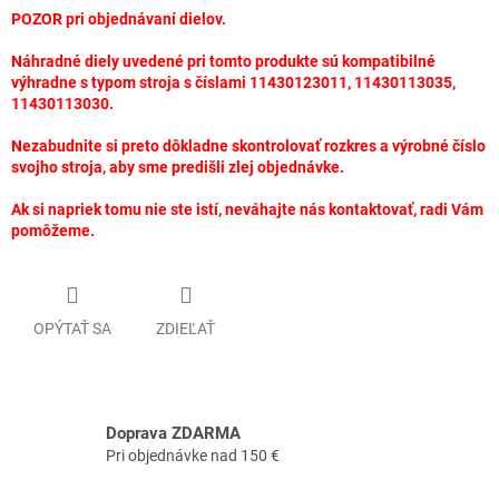
POZOR pri objednávaní dielov.
Náhradné diely uvedené pri tomto produkte sú kompatibilné
výhradne s typom stroja s číslami 11430123011, 11430113035,
11430113030.
Nezabudnite si preto dôkladne skontrolovať rozkres a výrobné číslo
svojho stroja, aby sme predišli zlej objednávke.
Ak si napriek tomu nie ste istí, neváhajte nás kontaktovať, radi Vám
pomôžeme.
OPÝTAŤ SA
ZDIEĽAŤ
Doprava ZDARMA
Pri objednávke nad 150 €