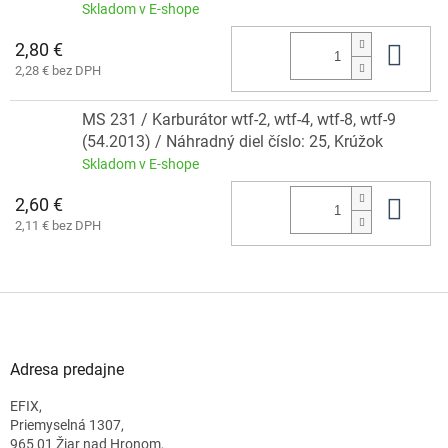
Skladom v E-shope
2,80 €
Do 
2,28 € bez DPH
MS 231 / Karburátor wtf-2, wtf-4, wtf-8, wtf-9
(54.2013) / Náhradný diel číslo: 25, Krúžok
Skladom v E-shope
2,60 €
Do 
2,11 € bez DPH
Z
á
p
ä
Adresa predajne
t
EFIX,
i
Priemyselná 1307,
e
965 01 Žiar nad Hronom,