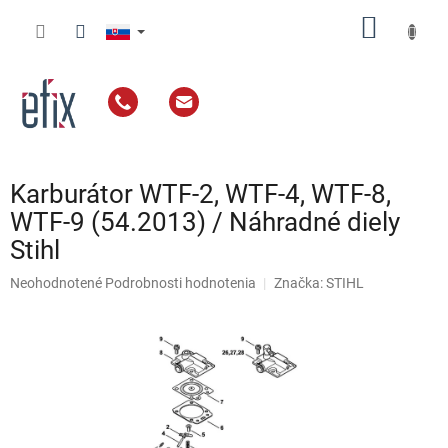
Prejsť
NÁKU
na
obsah
KOŠÍK
Karburátor WTF-2, WTF-4, WTF-8,
WTF-9 (54.2013) / Náhradné diely
Stihl
Priemerné
Neohodnotené
Podrobnosti hodnotenia
Značka:
STIHL
hodnotenie
produktu
je
0,0
z
5
hviezdičiek.