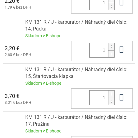
2,20 €
Do 
1,79 € bez DPH
KM 131 R / J - karburátor / Náhradný diel číslo:
14, Páčka
Skladom v E-shope
3,20 €
Do 
2,60 € bez DPH
KM 131 R / J - karburátor / Náhradný diel číslo:
15, Štartovacia klapka
Skladom v E-shope
3,70 €
Do 
3,01 € bez DPH
KM 131 R / J - karburátor / Náhradný diel číslo:
17, Pružina
Skladom v E-shope