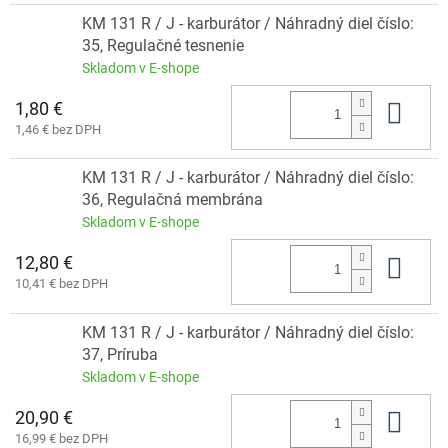
KM 131 R / J - karburátor / Náhradný diel číslo:
35, Regulačné tesnenie
Skladom v E-shope
1,80 €
Do 
1,46 € bez DPH
KM 131 R / J - karburátor / Náhradný diel číslo:
36, Regulačná membrána
Skladom v E-shope
12,80 €
Do 
10,41 € bez DPH
KM 131 R / J - karburátor / Náhradný diel číslo:
37, Príruba
Skladom v E-shope
20,90 €
Do 
16,99 € bez DPH