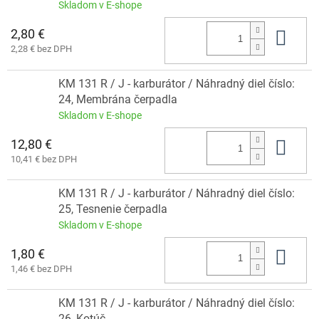
Skladom v E-shope
2,80 €
Do 
2,28 € bez DPH
KM 131 R / J - karburátor / Náhradný diel číslo:
24, Membrána čerpadla
Skladom v E-shope
12,80 €
Do 
10,41 € bez DPH
KM 131 R / J - karburátor / Náhradný diel číslo:
25, Tesnenie čerpadla
Skladom v E-shope
1,80 €
Do 
1,46 € bez DPH
KM 131 R / J - karburátor / Náhradný diel číslo:
26, Kotúč