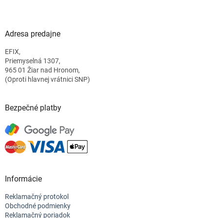
Z
á
p
ä
Adresa predajne
t
EFIX,
i
Priemyselná 1307,
e
965 01 Žiar nad Hronom,
(Oproti hlavnej vrátnici SNP)
Bezpečné platby
Informácie
Reklamačný protokol
Obchodné podmienky
Reklamačný poriadok