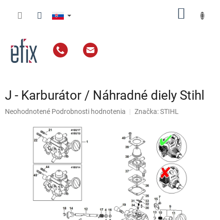
Prejsť
NÁKU
na
obsah
KOŠÍK
J - Karburátor / Náhradné diely Stihl
Priemerné
Neohodnotené
Podrobnosti hodnotenia
Značka:
STIHL
hodnotenie
produktu
je
0,0
z
5
hviezdičiek.