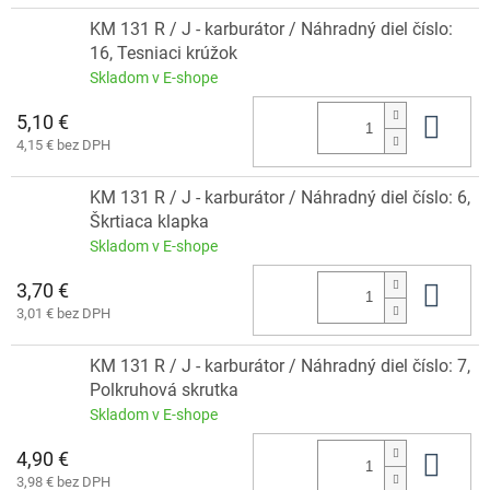
KM 131 R / J - karburátor / Náhradný diel číslo:
16, Tesniaci krúžok
Skladom v E-shope
5,10 €
Do 
4,15 € bez DPH
KM 131 R / J - karburátor / Náhradný diel číslo: 6,
Škrtiaca klapka
Skladom v E-shope
3,70 €
Do 
3,01 € bez DPH
KM 131 R / J - karburátor / Náhradný diel číslo: 7,
Polkruhová skrutka
Skladom v E-shope
4,90 €
Do 
3,98 € bez DPH