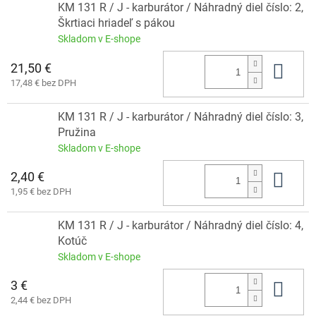
KM 131 R / J - karburátor / Náhradný diel číslo: 2,
Škrtiaci hriadeľ s pákou
Skladom v E-shope
21,50 €
Do 
17,48 € bez DPH
KM 131 R / J - karburátor / Náhradný diel číslo: 3,
Pružina
Skladom v E-shope
2,40 €
Do 
1,95 € bez DPH
KM 131 R / J - karburátor / Náhradný diel číslo: 4,
Kotúč
Skladom v E-shope
3 €
Do 
2,44 € bez DPH