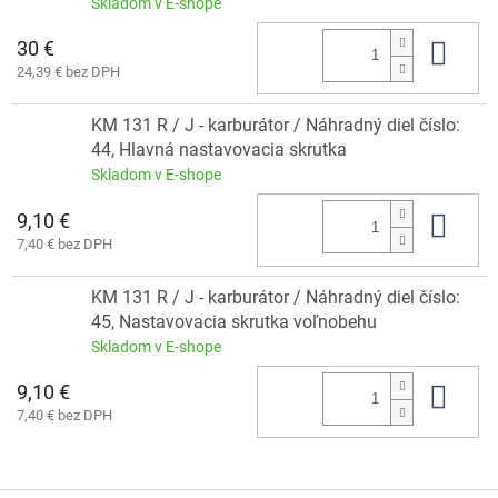
Skladom v E-shope
30 €
Do 
24,39 € bez DPH
KM 131 R / J - karburátor / Náhradný diel číslo:
44, Hlavná nastavovacia skrutka
Skladom v E-shope
9,10 €
Do 
7,40 € bez DPH
KM 131 R / J - karburátor / Náhradný diel číslo:
45, Nastavovacia skrutka voľnobehu
Skladom v E-shope
9,10 €
Do 
7,40 € bez DPH