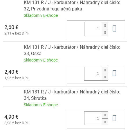
KM 131 R / J - karburátor / Náhradný diel číslo:
32, Prívodná regulačná páka
Skladom v E-shope
2,60 €
Do 
2,11 € bez DPH
KM 131 R / J - karburátor / Náhradný diel číslo:
33, Oska
Skladom v E-shope
2,40 €
Do 
1,95 € bez DPH
KM 131 R / J - karburátor / Náhradný diel číslo:
34, Skrutka
Skladom v E-shope
4,90 €
Do 
3,98 € bez DPH