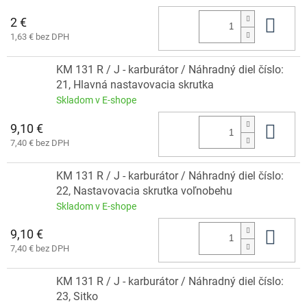
2 €
Do 
1,63 € bez DPH
KM 131 R / J - karburátor / Náhradný diel číslo:
21, Hlavná nastavovacia skrutka
Skladom v E-shope
9,10 €
Do 
7,40 € bez DPH
KM 131 R / J - karburátor / Náhradný diel číslo:
22, Nastavovacia skrutka voľnobehu
Skladom v E-shope
9,10 €
Do 
7,40 € bez DPH
KM 131 R / J - karburátor / Náhradný diel číslo:
23, Sitko