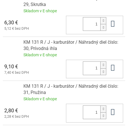
29, Skrutka
Skladom v E-shope
6,30 €
Do 
5,12 € bez DPH
KM 131 R / J - karburátor / Náhradný diel číslo:
30, Prívodná ihla
Skladom v E-shope
9,10 €
Do 
7,40 € bez DPH
KM 131 R / J - karburátor / Náhradný diel číslo:
31, Pružina
Skladom v E-shope
2,80 €
Do 
2,28 € bez DPH