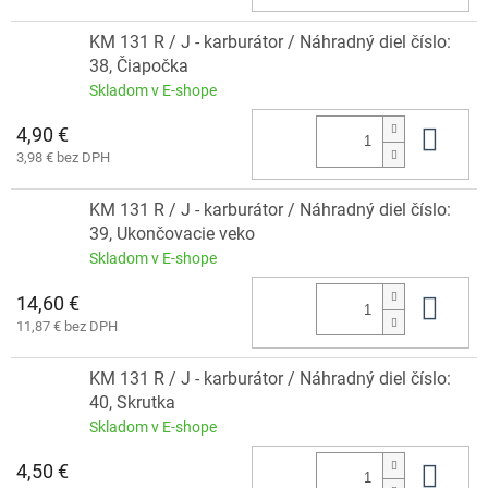
KM 131 R / J - karburátor / Náhradný diel číslo:
38, Čiapočka
Skladom v E-shope
4,90 €
Do 
3,98 € bez DPH
KM 131 R / J - karburátor / Náhradný diel číslo:
39, Ukončovacie veko
Skladom v E-shope
14,60 €
Do 
11,87 € bez DPH
KM 131 R / J - karburátor / Náhradný diel číslo:
40, Skrutka
Skladom v E-shope
4,50 €
Do 