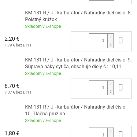
KM 131 R / J - karburátor / Náhradný diel číslo: 8,
Poistný krúžok
Skladom v E-shope
2,20 €
Do 
1,79 € bez DPH
KM 131 R / J - karburátor / Náhradný diel číslo: 9,
Súprava páky sýtiča, obsahuje diely č.: 10,11
Skladom v E-shope
8,70 €
Do 
7,07 € bez DPH
KM 131 R / J - karburátor / Náhradný diel číslo:
10, Tlačná pružina
Skladom v E-shope
1,80 €
Do 