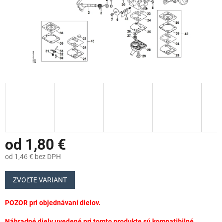
od
1,80 €
od
1,46 €
bez DPH
Jednotková
cena:
ZVOĽTE VARIANT
POZOR pri objednávaní dielov.
Náhradné diely uvedené pri tomto produkte sú kompatibilné