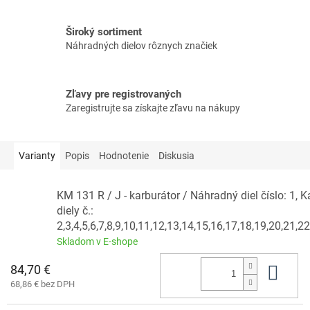
Široký sortiment
Náhradných dielov rôznych značiek
Zľavy pre registrovaných
Zaregistrujte sa získajte zľavu na nákupy
Varianty
Popis
Hodnotenie
Diskusia
KM 131 R / J - karburátor / Náhradný diel číslo: 1,
diely č.:
2,3,4,5,6,7,8,9,10,11,12,13,14,15,16,17,18,19,20,21,22
Skladom v E-shope
84,70 €
Do 
68,86 € bez DPH