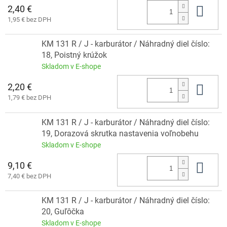
2,40 €
Do 
1,95 € bez DPH
KM 131 R / J - karburátor / Náhradný diel číslo:
18, Poistný krúžok
Skladom v E-shope
2,20 €
Do 
1,79 € bez DPH
KM 131 R / J - karburátor / Náhradný diel číslo:
19, Dorazová skrutka nastavenia voľnobehu
Skladom v E-shope
9,10 €
Do 
7,40 € bez DPH
KM 131 R / J - karburátor / Náhradný diel číslo:
20, Guľôčka
Skladom v E-shope