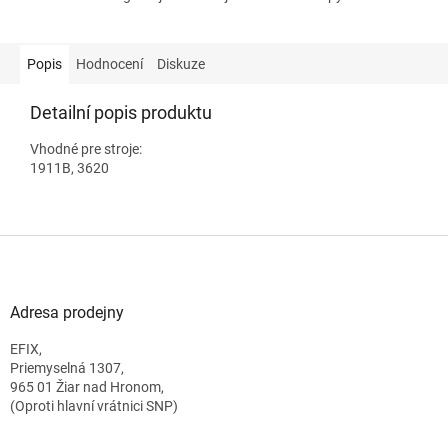
Popis
Hodnocení
Diskuze
Detailní popis produktu
Vhodné pre stroje:
1911B, 3620
Z
á
p
a
Adresa prodejny
t
EFIX,
í
Priemyselná 1307,
965 01 Žiar nad Hronom,
(Oproti hlavní vrátnici SNP)