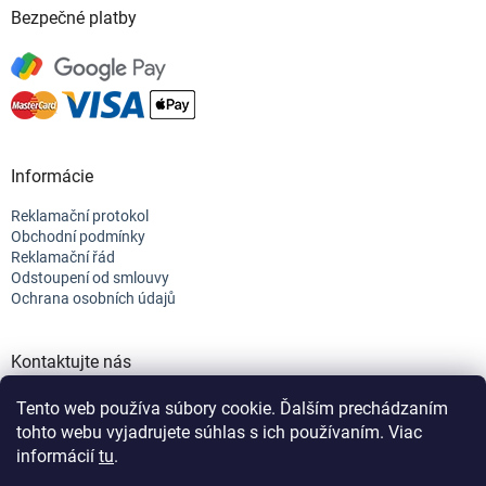
Bezpečné platby
Informácie
Reklamační protokol
Obchodní podmínky
Reklamační řád
Odstoupení od smlouvy
Ochrana osobních údajů
Kontaktujte nás
+421 944 682 154
Tento web používa súbory cookie. Ďalším prechádzaním
info@efix.top
tohto webu vyjadrujete súhlas s ich používaním. Viac
informácií
tu
.