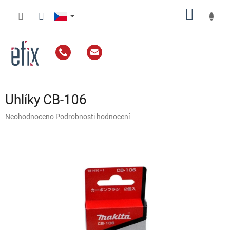
Přejít
NÁKUP
na
obsah
KOŠÍK
Uhlíky CB-106
Průměrné
Neohodnoceno
Podrobnosti hodnocení
hodnocení
produktu
je
0,0
z
5
hvězdiček.