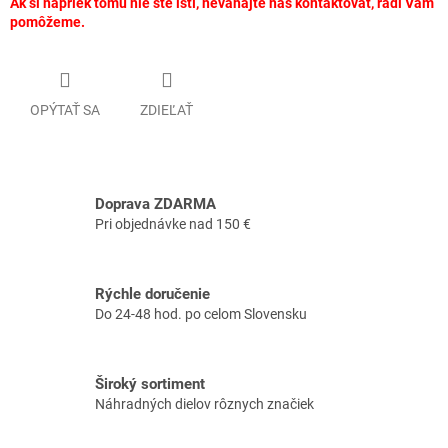
Ak si napriek tomu nie ste istí, neváhajte nás kontaktovať, radi Vám
pomôžeme.
OPÝTAŤ SA
ZDIEĽAŤ
Doprava ZDARMA
Pri objednávke nad 150 €
Rýchle doručenie
Do 24-48 hod. po celom Slovensku
Široký sortiment
Náhradných dielov rôznych značiek