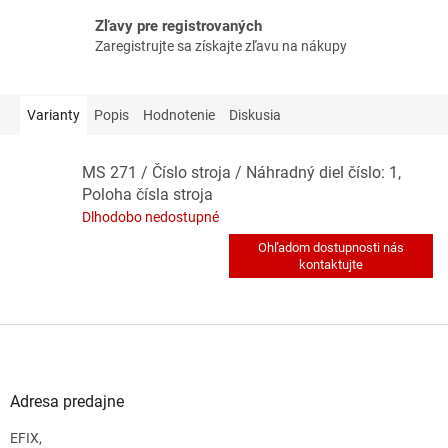
Zľavy pre registrovaných
Zaregistrujte sa získajte zľavu na nákupy
Varianty
Popis
Hodnotenie
Diskusia
MS 271 / Číslo stroja / Náhradný diel číslo: 1,
Poloha čísla stroja
Dlhodobo nedostupné
Z
á
p
ä
Adresa predajne
t
EFIX,
i