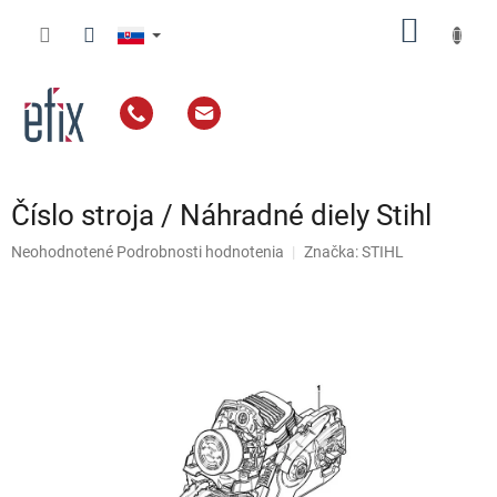
Prejsť
NÁKU
na
obsah
KOŠÍK
Číslo stroja / Náhradné diely Stihl
Priemerné
Neohodnotené
Podrobnosti hodnotenia
Značka:
STIHL
hodnotenie
produktu
je
0,0
z
5
hviezdičiek.