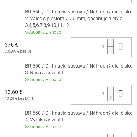
BR 550 / C - hnacia sústava / Náhradný diel číslo:
2, Valec s piestom Ø 50 mm, obsahuje diely č.:
3,4,5,6,7,8,9,10,11,12
Skladom v E-shope
376 €
Do 
305,69 € bez DPH
BR 550 / C - hnacia sústava / Náhradný diel číslo:
3, Nasávací ventil
Skladom v E-shope
12,60 €
Do 
10,24 € bez DPH
BR 550 / C - hnacia sústava / Náhradný diel číslo:
4, Výfukový ventil
Skladom v E-shope