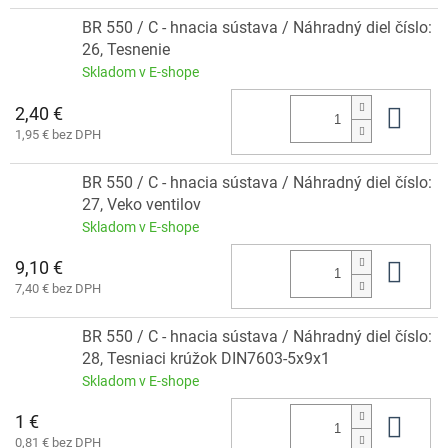
BR 550 / C - hnacia sústava / Náhradný diel číslo:
26, Tesnenie
Skladom v E-shope
2,40 €
Do 
1,95 € bez DPH
BR 550 / C - hnacia sústava / Náhradný diel číslo:
27, Veko ventilov
Skladom v E-shope
9,10 €
Do 
7,40 € bez DPH
BR 550 / C - hnacia sústava / Náhradný diel číslo:
28, Tesniaci krúžok DIN7603-5x9x1
Skladom v E-shope
1 €
Do 
0,81 € bez DPH