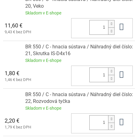
20, Veko
Skladom v E-shope
11,60 €
Do 
9,43 € bez DPH
BR 550 / C - hnacia sústava / Náhradný diel číslo:
21, Skrutka IS-D4x16
Skladom v E-shope
1,80 €
Do 
1,46 € bez DPH
BR 550 / C - hnacia sústava / Náhradný diel číslo:
22, Rozvodová tyčka
Skladom v E-shope
2,20 €
Do 
1,79 € bez DPH