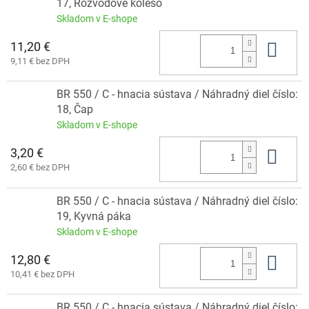
17, Rozvodové koleso
Skladom v E-shope
11,20 €
Do 
9,11 € bez DPH
BR 550 / C - hnacia sústava / Náhradný diel číslo:
18, Čap
Skladom v E-shope
3,20 €
Do 
2,60 € bez DPH
BR 550 / C - hnacia sústava / Náhradný diel číslo:
19, Kyvná páka
Skladom v E-shope
12,80 €
Do 
10,41 € bez DPH
BR 550 / C - hnacia sústava / Náhradný diel číslo: