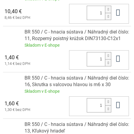
10,40 €
Do 
8,46 € bez DPH
BR 550 / C - hnacia sústava / Náhradný diel číslo:
11, Rozperný poistný krúžok DIN73130-C12x1
Skladom v E-shope
1,40 €
Do 
1,14 € bez DPH
BR 550 / C - hnacia sústava / Náhradný diel číslo:
16, Skrutka s valcovou hlavou is m6 x 30
Skladom v E-shope
1,60 €
Do 
1,30 € bez DPH
BR 550 / C - hnacia sústava / Náhradný diel číslo:
13, Kľukový hriadeľ