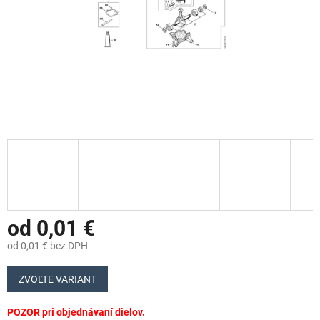
od
0,01 €
od
0,01 €
bez DPH
Jednotková
cena:
ZVOĽTE VARIANT
POZOR pri objednávaní dielov.