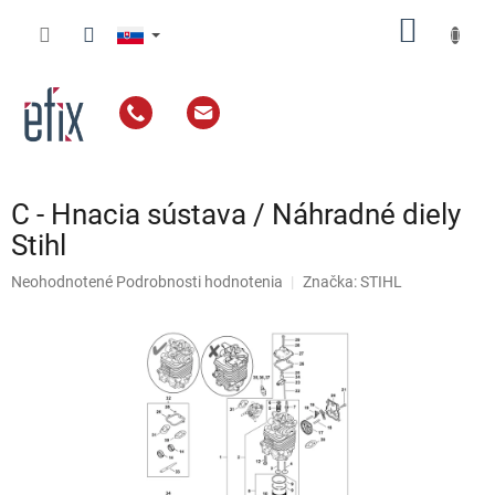
Prejsť
NÁKU
na
obsah
KOŠÍK
C - Hnacia sústava / Náhradné diely
Stihl
Priemerné
Neohodnotené
Podrobnosti hodnotenia
Značka:
STIHL
hodnotenie
produktu
je
0,0
z
5
hviezdičiek.