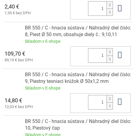
2,40 €
Do 
1,95 € bez DPH
BR 550 / C - hnacia sústava / Náhradný diel číslo:
8, Piest Ø 50 mm, obsahuje diely č.: 9,10,11
Skladom v E-shope
109,70 €
Do 
89,19 € bez DPH
BR 550 / C - hnacia sústava / Náhradný diel číslo:
9, Piestny tesniaci krúžok Ø 50x1,2 mm
Skladom v E-shope
14,80 €
Do 
12,03 € bez DPH
BR 550 / C - hnacia sústava / Náhradný diel číslo:
10, Piestový čap
Skladom v E-shope