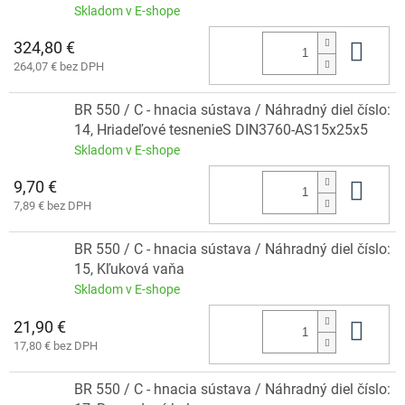
Skladom v E-shope
324,80 €
Do 
264,07 € bez DPH
BR 550 / C - hnacia sústava / Náhradný diel číslo:
14, Hriadeľové tesnenieS DIN3760-AS15x25x5
Skladom v E-shope
9,70 €
Do 
7,89 € bez DPH
BR 550 / C - hnacia sústava / Náhradný diel číslo:
15, Kľuková vaňa
Skladom v E-shope
21,90 €
Do 
17,80 € bez DPH
BR 550 / C - hnacia sústava / Náhradný diel číslo: