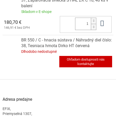
37, Zapaľovacia sviečka STIHL ZK C 10, 40 ks v
balení
Skladom v E-shope
180,70 €
Do 
146,91 € bez DPH
BR 550 / C - hnacia sústava / Náhradný diel číslo:
38, Tesniaca hmota Dirko HT červená
Dlhodobo nedostupné
Z
á
p
ä
Adresa predajne
t
EFIX,
i
Priemyselná 1307,