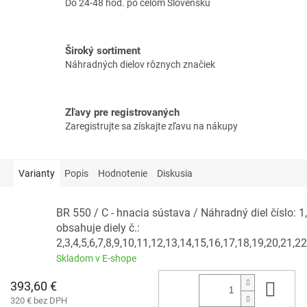
Do 24-48 hod. po celom Slovensku
Široký sortiment
Náhradných dielov rôznych značiek
Zľavy pre registrovaných
Zaregistrujte sa získajte zľavu na nákupy
Varianty
Popis
Hodnotenie
Diskusia
BR 550 / C - hnacia sústava / Náhradný diel číslo: 1
obsahuje diely č.:
2,3,4,5,6,7,8,9,10,11,12,13,14,15,16,17,18,19,20,21,2
Skladom v E-shope
393,60 €
Do 
320 € bez DPH